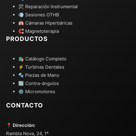
🛠️ Reparación Instrumental
💨 Sesiones OTHB
🫁 Cámaras Hiperbáricas
🧲 Magnetoterapia
PRODUCTOS
🛍️ Catálogo Completo
⚡ Turbinas Dentales
🔩 Piezas de Mano
🔄 Contra-ángulos
⚙️ Micromotores
CONTACTO
📍 Dirección:
Rambla Nova, 24, 1º