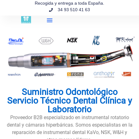
contenido
Recogida y entrega a toda España.
34 93 510 41 63
Búsqueda de productos
Suministro Odontológico
Servicio Técnico Dental Clínica y
Laboratorio
Proveedor B2B especializado en instrumental rotatorio
dental y cámaras hiperbáricas. Somos especialistas en la
reparación de instrumental dental KaVo, NSK, W&H y