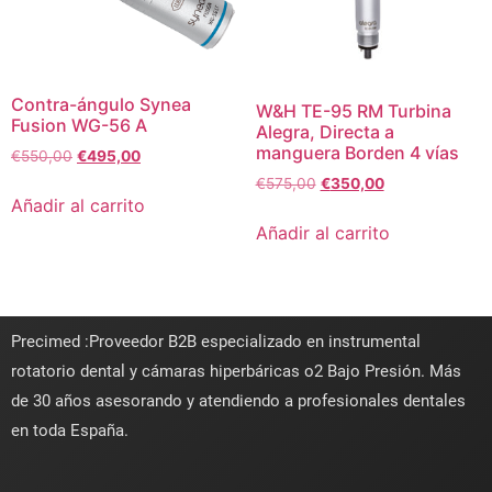
Contra-ángulo Synea
W&H TE-95 RM Turbina
Fusion WG-56 A
Alegra, Directa a
manguera Borden 4 vías
€
550,00
€
495,00
€
575,00
€
350,00
Añadir al carrito
Añadir al carrito
Precimed :Proveedor B2B especializado en instrumental
rotatorio dental y cámaras hiperbáricas o2 Bajo Presión. Más
de 30 años asesorando y atendiendo a profesionales dentales
en toda España.