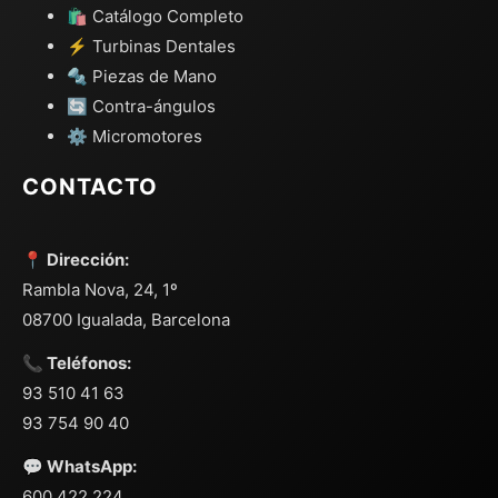
🛍️ Catálogo Completo
⚡ Turbinas Dentales
🔩 Piezas de Mano
🔄 Contra-ángulos
⚙️ Micromotores
CONTACTO
📍 Dirección:
Rambla Nova, 24, 1º
08700 Igualada, Barcelona
📞 Teléfonos:
93 510 41 63
93 754 90 40
💬 WhatsApp:
600 422 224