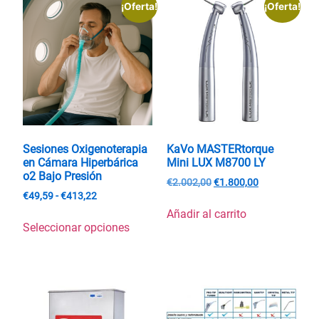
¡Oferta!
¡Oferta!
Sesiones Oxigenoterapia
KaVo MASTERtorque
en Cámara Hiperbárica
Mini LUX M8700 LY
o2 Bajo Presión
€
2.002,00
€
1.800,00
€
49,59
-
€
413,22
Añadir al carrito
Seleccionar opciones