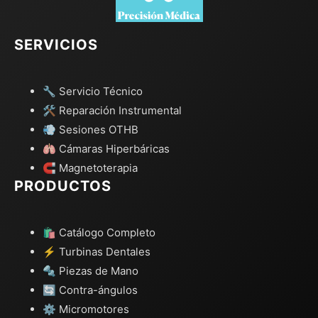
SERVICIOS
🔧 Servicio Técnico
🛠️ Reparación Instrumental
💨 Sesiones OTHB
🫁 Cámaras Hiperbáricas
🧲 Magnetoterapia
PRODUCTOS
🛍️ Catálogo Completo
⚡ Turbinas Dentales
🔩 Piezas de Mano
🔄 Contra-ángulos
⚙️ Micromotores