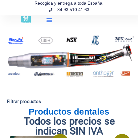
contenido
Recogida y entrega a toda España.
34 93 510 41 63
Búsqueda de productos
Filtrar productos
Productos dentales
Todos los precios se
indican SIN IVA