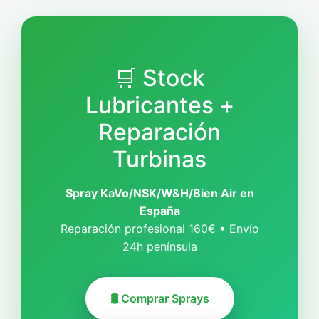
🛒 Stock
Lubricantes +
Reparación
Turbinas
Spray KaVo/NSK/W&H/Bien Air en
España
Reparación profesional 160€ • Envío
24h península
🛢️ Comprar Sprays