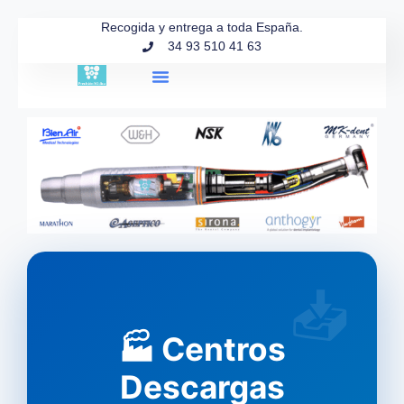
Ir al
contenido
Recogida y entrega a toda España.
34 93 510 41 63
Búsqueda de productos
🏭 Centros
Descargas