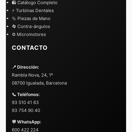
🛍️ Catálogo Completo
⚡ Turbinas Dentales
🔩 Piezas de Mano
🔄 Contra-ángulos
⚙️ Micromotores
CONTACTO
📍 Dirección:
Rambla Nova, 24, 1º
08700 Igualada, Barcelona
📞 Teléfonos:
93 510 41 63
93 754 90 40
💬 WhatsApp:
600 422 224