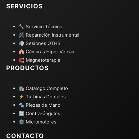
SERVICIOS
🔧 Servicio Técnico
🛠️ Reparación Instrumental
💨 Sesiones OTHB
🫁 Cámaras Hiperbáricas
🧲 Magnetoterapia
PRODUCTOS
🛍️ Catálogo Completo
⚡ Turbinas Dentales
🔩 Piezas de Mano
🔄 Contra-ángulos
⚙️ Micromotores
CONTACTO