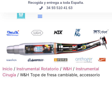
contenido
Recogida y entrega a toda España.
34 93 510 41 63
Búsqueda de productos
Inicio
/
Instrumental Rotatorio
/
W&H
/
Instrumental
Cirugía
/ W&H Tope de fresa cambiable, accessorio