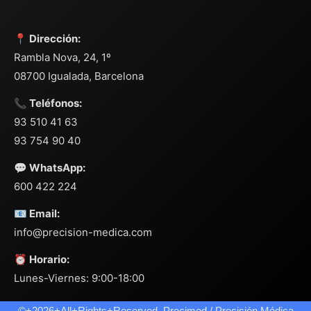
📍 Dirección:
Rambla Nova, 24, 1º
08700 Igualada, Barcelona
📞 Teléfonos:
93 510 41 63
93 754 90 40
💬 WhatsApp:
600 422 224
📧 Email:
info@precision-medica.com
⏰ Horario:
Lunes-Viernes: 9:00-18:00
©+2026+All+Rights+Reserved. Precimed / Precisión Médica