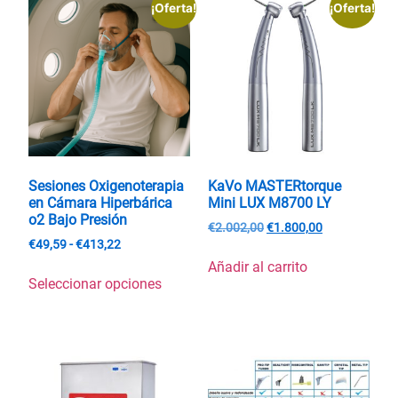
¡Oferta!
¡Oferta!
Sesiones Oxigenoterapia
KaVo MASTERtorque
en Cámara Hiperbárica
Mini LUX M8700 LY
o2 Bajo Presión
€
2.002,00
€
1.800,00
€
49,59
-
€
413,22
Añadir al carrito
Seleccionar opciones