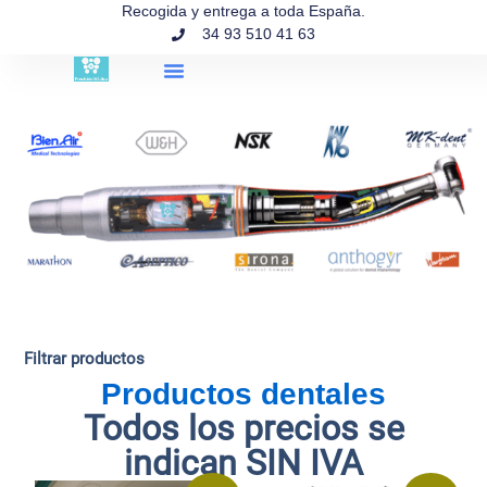
contenido
Recogida y entrega a toda España.
34 93 510 41 63
Búsqueda de productos
Filtrar productos
Productos dentales
Todos los precios se
indican SIN IVA