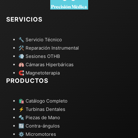
SERVICIOS
🔧 Servicio Técnico
🛠️ Reparación Instrumental
💨 Sesiones OTHB
🫁 Cámaras Hiperbáricas
🧲 Magnetoterapia
PRODUCTOS
🛍️ Catálogo Completo
⚡ Turbinas Dentales
🔩 Piezas de Mano
🔄 Contra-ángulos
⚙️ Micromotores