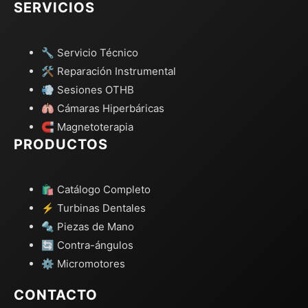
SERVICIOS
🔧 Servicio Técnico
🛠️ Reparación Instrumental
💨 Sesiones OTHB
🫁 Cámaras Hiperbáricas
🧲 Magnetoterapia
PRODUCTOS
🛍️ Catálogo Completo
⚡ Turbinas Dentales
🔩 Piezas de Mano
🔄 Contra-ángulos
⚙️ Micromotores
CONTACTO