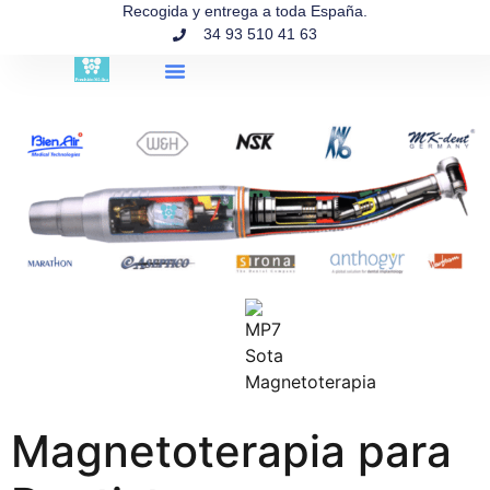
contenido
Recogida y entrega a toda España.
34 93 510 41 63
Búsqueda de productos
Magnetoterapia para