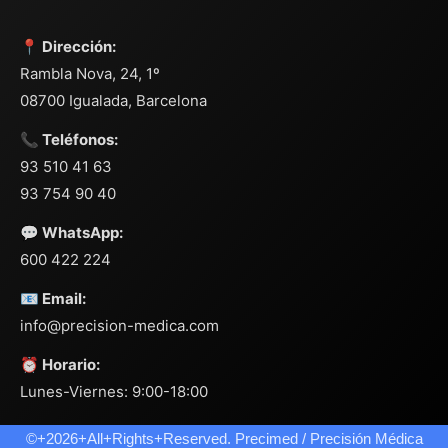
📍 Dirección:
Rambla Nova, 24, 1º
08700 Igualada, Barcelona
📞 Teléfonos:
93 510 41 63
93 754 90 40
💬 WhatsApp:
600 422 224
📧 Email:
info@precision-medica.com
⏰ Horario:
Lunes-Viernes: 9:00-18:00
©+2026+All+Rights+Reserved. Precimed / Precisión Médica