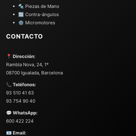
🔩 Piezas de Mano
🔄 Contra-ángulos
⚙️ Micromotores
CONTACTO
📍 Dirección:
Rambla Nova, 24, 1º
08700 Igualada, Barcelona
📞 Teléfonos:
93 510 41 63
93 754 90 40
💬 WhatsApp:
600 422 224
📧 Email: