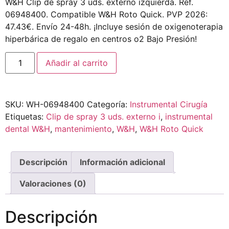
W&H Clip de spray 3 uds. externo izquierda. Ref.
06948400. Compatible W&H Roto Quick. PVP 2026:
47.43€. Envío 24-48h. ¡Incluye sesión de oxigenoterapia
hiperbárica de regalo en centros o2 Bajo Presión!
Añadir al carrito
SKU:
WH-06948400
Categoría:
Instrumental Cirugía
Etiquetas:
Clip de spray 3 uds. externo i
,
instrumental
dental W&H
,
mantenimiento
,
W&H
,
W&H Roto Quick
Descripción
Información adicional
Valoraciones (0)
Descripción