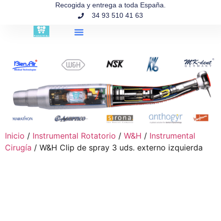
contenido
Recogida y entrega a toda España.
34 93 510 41 63
Búsqueda de productos
Inicio
/
Instrumental Rotatorio
/
W&H
/
Instrumental
Cirugía
/ W&H Clip de spray 3 uds. externo izquierda