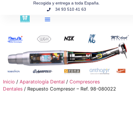
contenido
Recogida y entrega a toda España.
34 93 510 41 63
Búsqueda de productos
Inicio
/
Aparatología Dental
/
Compresores
Dentales
/ Repuesto Compresor – Ref. 98-080022