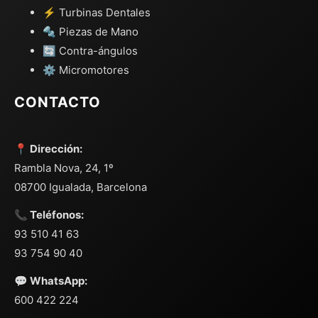
⚡ Turbinas Dentales
🔩 Piezas de Mano
🔄 Contra-ángulos
⚙️ Micromotores
CONTACTO
📍 Dirección:
Rambla Nova, 24, 1º
08700 Igualada, Barcelona
📞 Teléfonos:
93 510 41 63
93 754 90 40
💬 WhatsApp:
600 422 224