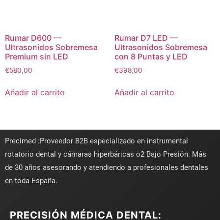
Rumar D600 —
Rumar D7 LED —
Ultrasonidos Sobremesa
Ultrasonidos Sobremesa
Premium sin LED
con 8 Puntas y LED
€
580,00
€
398,00
Añadir al carrito
Añadir al carrito
Precimed :Proveedor B2B especializado en instrumental
rotatorio dental y cámaras hiperbáricas o2 Bajo Presión. Más
de 30 años asesorando y atendiendo a profesionales dentales
en toda España.
PRECISIÓN MÉDICA DENTAL: