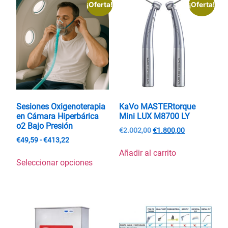
¡Oferta!
¡Oferta!
Sesiones Oxigenoterapia
KaVo MASTERtorque
en Cámara Hiperbárica
Mini LUX M8700 LY
o2 Bajo Presión
€
2.002,00
€
1.800,00
€
49,59
-
€
413,22
Añadir al carrito
Seleccionar opciones