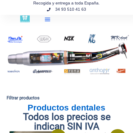
contenido
Recogida y entrega a toda España.
34 93 510 41 63
Búsqueda de productos
Filtrar productos
Productos dentales
Todos los precios se
indican SIN IVA