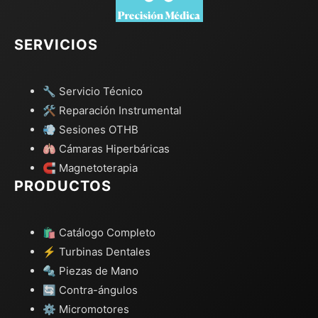
SERVICIOS
🔧 Servicio Técnico
🛠️ Reparación Instrumental
💨 Sesiones OTHB
🫁 Cámaras Hiperbáricas
🧲 Magnetoterapia
PRODUCTOS
🛍️ Catálogo Completo
⚡ Turbinas Dentales
🔩 Piezas de Mano
🔄 Contra-ángulos
⚙️ Micromotores