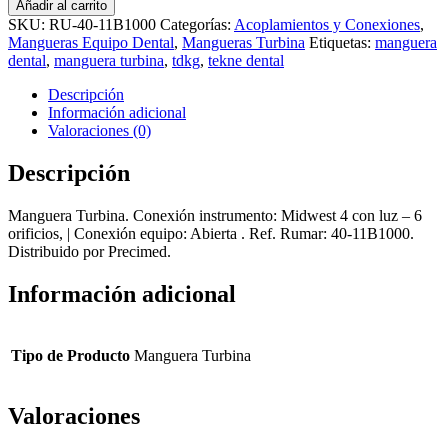
Añadir al carrito
SKU:
RU-40-11B1000
Categorías:
Acoplamientos y Conexiones
,
Mangueras Equipo Dental
,
Mangueras Turbina
Etiquetas:
manguera
dental
,
manguera turbina
,
tdkg
,
tekne dental
Descripción
Información adicional
Valoraciones (0)
Descripción
Manguera Turbina. Conexión instrumento: Midwest 4 con luz – 6
orificios, | Conexión equipo: Abierta . Ref. Rumar: 40-11B1000.
Distribuido por Precimed.
Información adicional
Tipo de Producto
Manguera Turbina
Valoraciones