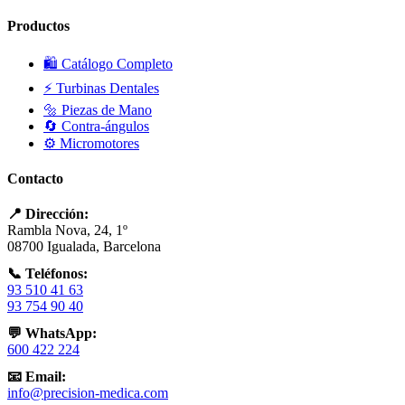
Productos
🛍️ Catálogo Completo
⚡ Turbinas Dentales
🔩 Piezas de Mano
🔄 Contra-ángulos
⚙️ Micromotores
Contacto
📍 Dirección:
Rambla Nova, 24, 1º
08700 Igualada, Barcelona
📞 Teléfonos:
93 510 41 63
93 754 90 40
💬 WhatsApp:
600 422 224
📧 Email:
info@precision-medica.com