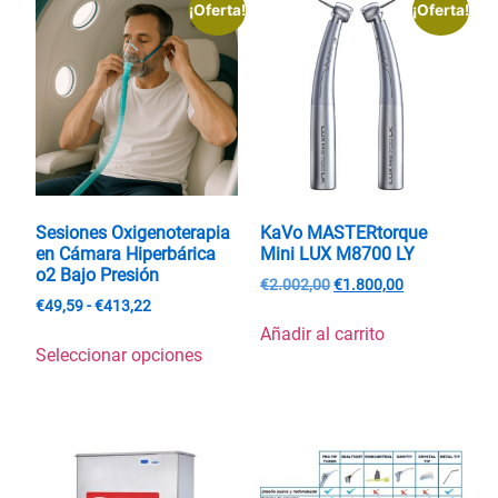
¡Oferta!
¡Oferta!
Sesiones Oxigenoterapia
KaVo MASTERtorque
en Cámara Hiperbárica
Mini LUX M8700 LY
o2 Bajo Presión
€
2.002,00
€
1.800,00
€
49,59
-
€
413,22
Añadir al carrito
Seleccionar opciones