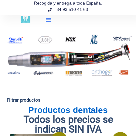
contenido
Recogida y entrega a toda España.
34 93 510 41 63
Búsqueda de productos
Filtrar productos
Productos dentales
Todos los precios se
indican SIN IVA