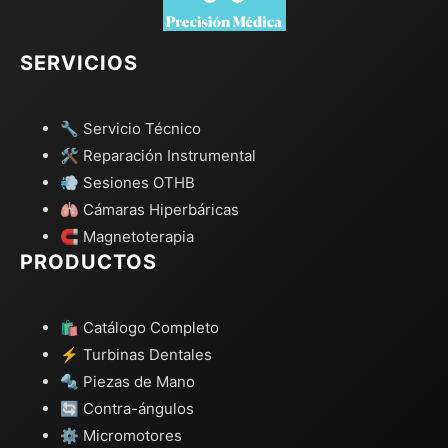
SERVICIOS
🔧 Servicio Técnico
🛠️ Reparación Instrumental
💨 Sesiones OTHB
🫁 Cámaras Hiperbáricas
🧲 Magnetoterapia
PRODUCTOS
🛍️ Catálogo Completo
⚡ Turbinas Dentales
🔩 Piezas de Mano
🔄 Contra-ángulos
⚙️ Micromotores