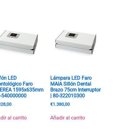
fón LED
Lámpara LED Faro
ntológico Faro
MAIA Sillón Dental
DEREA 1595x635mm
Brazo 75cm Interruptor
0-540000000
| 80-322010300
328,00
€
1.380,00
dir al carrito
Añadir al carrito