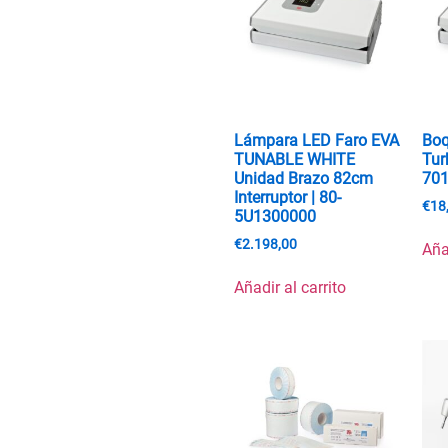
Lámpara LED Faro EVA
Boq
TUNABLE WHITE
Tur
Unidad Brazo 82cm
70
Interruptor | 80-
€
18
5U1300000
€
2.198,00
Aña
Añadir al carrito