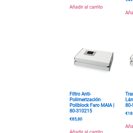
Añadir al carrito
Aña
Filtro Anti-
Tra
Polimerización
Lám
Poliblock Faro MAIA |
80-
80-310215
€
18
€
85,80
Aña
Añadir al carrito