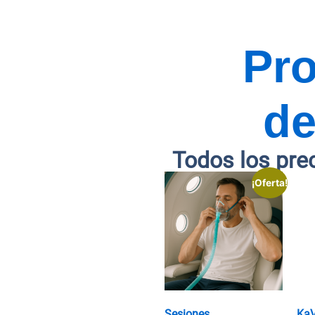
Pr
de
Todos los pre
¡Oferta!
Sesiones
Ka