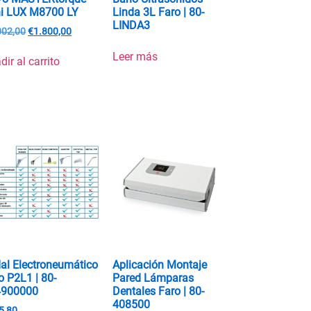
i LUX M8700 LY
Linda 3L Faro | 80-
LINDA3
002,00
€
1.800,00
Leer más
dir al carrito
al Electroneumático
Aplicación Montaje
o P2L1 | 80-
Pared Lámparas
4900000
Dentales Faro | 80-
408500
5,80