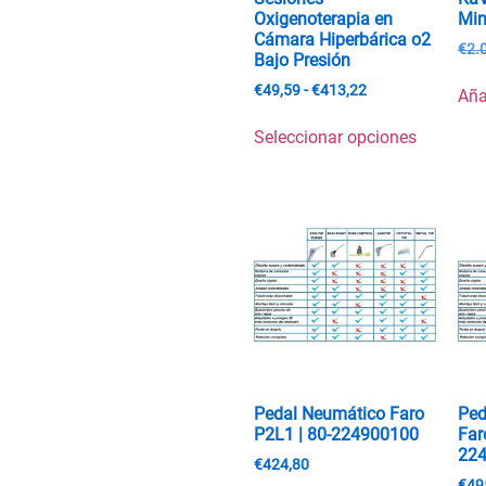
Oxigenoterapia en
Min
Cámara Hiperbárica o2
€
2.
Bajo Presión
€
49,59
-
€
413,22
Aña
Seleccionar opciones
Pedal Neumático Faro
Ped
P2L1 | 80-224900100
Far
22
€
424,80
€
49