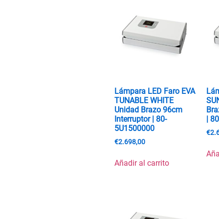
Lámpara LED Faro EVA
Lám
TUNABLE WHITE
SU
Unidad Brazo 96cm
Bra
Interruptor | 80-
| 8
5U1500000
€
2.
€
2.698,00
Aña
Añadir al carrito