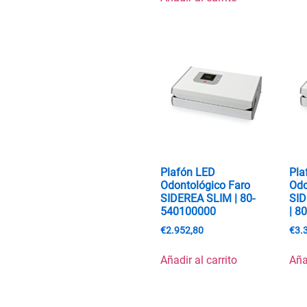
Plafón LED
Pla
Odontológico Faro
Odo
SIDEREA SLIM | 80-
SI
540100000
| 8
€
2.952,80
€
3.
Añadir al carrito
Aña