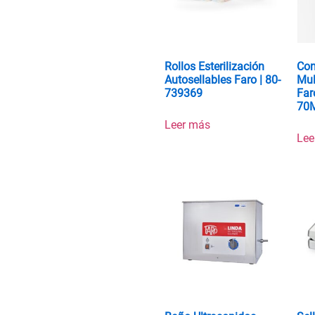
Rollos Esterilización
Con
Autosellables Faro | 80-
Mul
739369
Far
70
Leer más
Lee