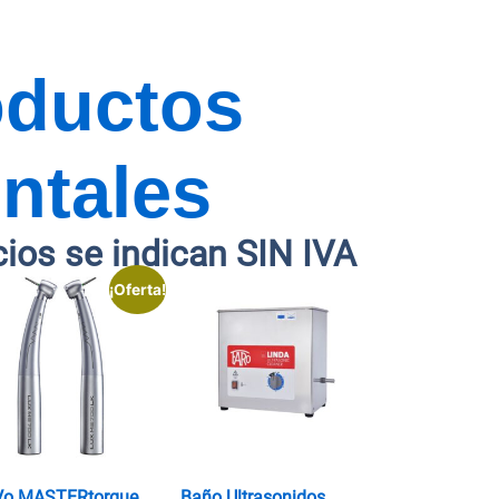
oductos
ntales
cios se indican SIN IVA
¡Oferta!
Vo MASTERtorque
Baño Ultrasonidos