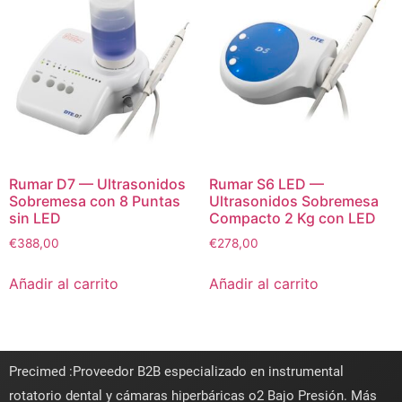
Rumar D7 — Ultrasonidos
Rumar S6 LED —
Sobremesa con 8 Puntas
Ultrasonidos Sobremesa
sin LED
Compacto 2 Kg con LED
€
388,00
€
278,00
Añadir al carrito
Añadir al carrito
Precimed :Proveedor B2B especializado en instrumental
rotatorio dental y cámaras hiperbáricas o2 Bajo Presión. Más