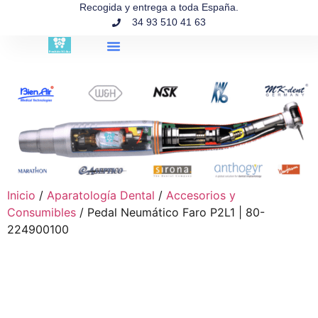
contenido
Recogida y entrega a toda España.
34 93 510 41 63
Búsqueda de productos
Inicio
/
Aparatología Dental
/
Accesorios y
Consumibles
/ Pedal Neumático Faro P2L1 | 80-
224900100