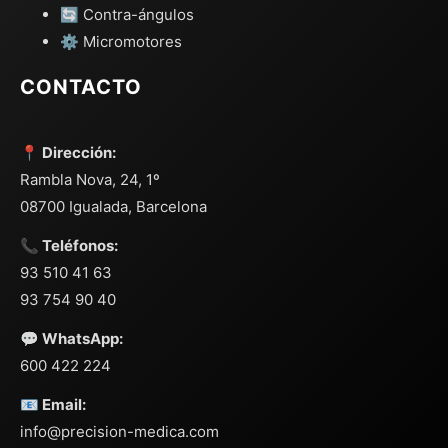
🔄 Contra-ángulos
⚙️ Micromotores
CONTACTO
📍 Dirección:
Rambla Nova, 24, 1º
08700 Igualada, Barcelona
📞 Teléfonos:
93 510 41 63
93 754 90 40
💬 WhatsApp:
600 422 224
📧 Email:
info@precision-medica.com