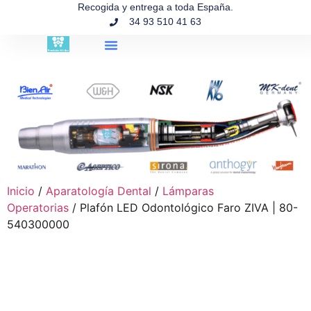
contenido
Recogida y entrega a toda España.
34 93 510 41 63
Búsqueda de productos
Inicio
/
Aparatología Dental
/
Lámparas
Operatorias
/ Plafón LED Odontológico Faro ZIVA | 80-
540300000