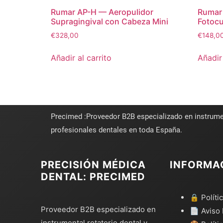
Rumar AP-H — Aeropulidor
Rumar
Supragingival con Cabeza Mini
Fotocu
€
328,00
€
148,0
Añadir al carrito
Añadir 
Precimed :Proveedor B2B especializado en instrume
profesionales dentales en toda España.
PRECISIÓN MÉDICA
INFORMA
DENTAL: PRECIMED
🔒 Políti
Proveedor B2B especializado en
📄 Aviso 
instrumental rotatorio dental y