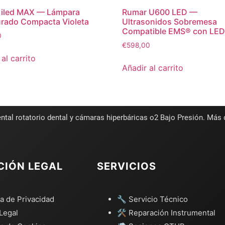
 iled MAX — Lámpara
Rumar U600 LED —
rado Compacta Violeta
Ultrasonidos Sobremesa
Compatible EMS® con LE
0
€
598,00
al carrito
Añadir al carrito
ntal rotatorio dental y cámaras hiperbáricas o2 Bajo Presión. Más
CIÓN LEGAL
SERVICIOS
ca de Privacidad
🔧 Servicio Técnico
Legal
🛠️ Reparación Instrumental