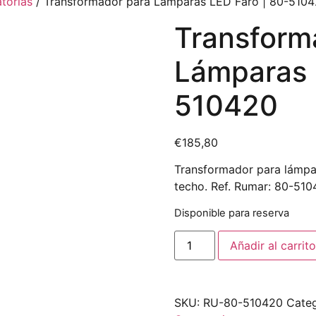
torias
/ Transformador para Lámparas LED Faro | 80-510
Transform
Lámparas 
510420
€
185,80
Transformador para lámpar
techo. Ref. Rumar: 80-510
Disponible para reserva
Añadir al carrito
SKU:
RU-80-510420
Categ