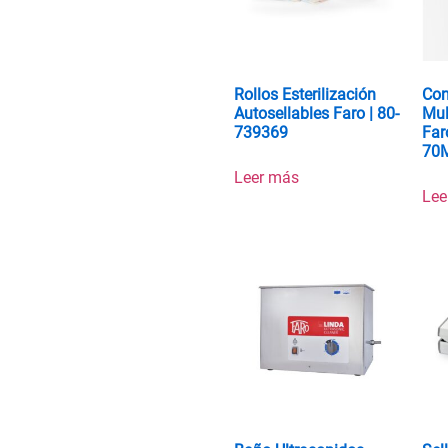
Rollos Esterilización
Con
Autosellables Faro | 80-
Mul
739369
Far
70
Leer más
Lee