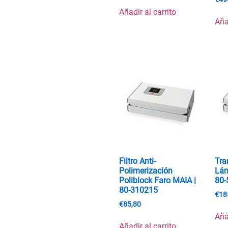
Añadir al carrito
Aña
Filtro Anti-
Tra
Polimerización
Lám
Poliblock Faro MAIA |
80-
80-310215
€
18
€
85,80
Aña
Añadir al carrito