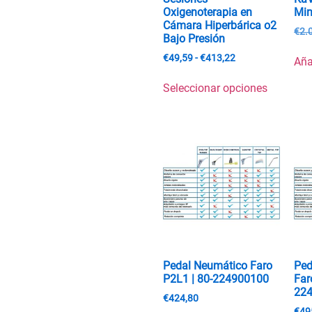
Oxigenoterapia en
Min
Cámara Hiperbárica o2
€
2.
Bajo Presión
€
49,59
-
€
413,22
Aña
Seleccionar opciones
Pedal Neumático Faro
Ped
P2L1 | 80-224900100
Far
22
€
424,80
€
49