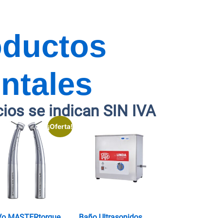
oductos
ntales
cios se indican SIN IVA
¡Oferta!
Vo MASTERtorque
Baño Ultrasonidos