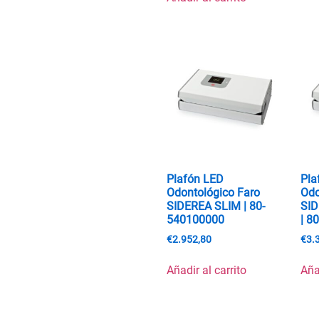
Plafón LED
Pla
Odontológico Faro
Odo
SIDEREA SLIM | 80-
SI
540100000
| 8
€
2.952,80
€
3.
Añadir al carrito
Aña