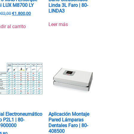
i LUX M8700 LY
Linda 3L Faro | 80-
LINDA3
002,00
€
1.800,00
Leer más
dir al carrito
al Electroneumático
Aplicación Montaje
o P2L1 | 80-
Pared Lámparas
4900000
Dentales Faro | 80-
408500
5,80