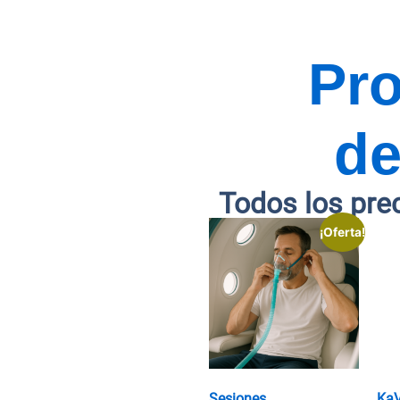
Pr
de
Todos los pre
¡Oferta!
Sesiones
Ka