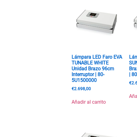
Lámpara LED Faro EVA
Lám
TUNABLE WHITE
SU
Unidad Brazo 96cm
Bra
Interruptor | 80-
| 8
5U1500000
€
2.
€
2.698,00
Aña
Añadir al carrito