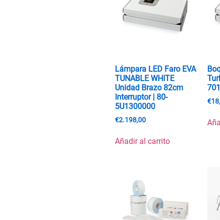
Lámpara LED Faro EVA
Boq
TUNABLE WHITE
Tur
Unidad Brazo 82cm
70
Interruptor | 80-
€
18
5U1300000
€
2.198,00
Aña
Añadir al carrito