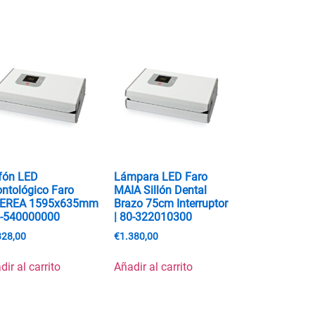
fón LED
Lámpara LED Faro
ntológico Faro
MAIA Sillón Dental
DEREA 1595x635mm
Brazo 75cm Interruptor
0-540000000
| 80-322010300
328,00
€
1.380,00
dir al carrito
Añadir al carrito