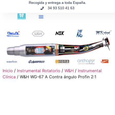
contenido
Recogida y entrega a toda España.
34 93 510 41 63
Búsqueda de productos
Inicio
/
Instrumental Rotatorio
/
W&H
/
Instrumental
Clínica
/ W&H WG-67 A Contra ángulo Profin 2:1