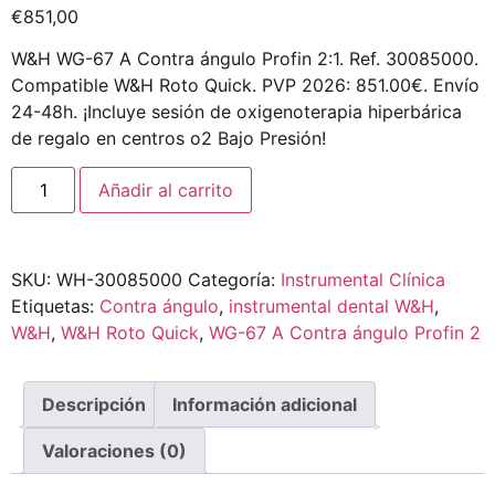
€
851,00
W&H WG-67 A Contra ángulo Profin 2:1. Ref. 30085000.
Compatible W&H Roto Quick. PVP 2026: 851.00€. Envío
24-48h. ¡Incluye sesión de oxigenoterapia hiperbárica
de regalo en centros o2 Bajo Presión!
Añadir al carrito
SKU:
WH-30085000
Categoría:
Instrumental Clínica
Etiquetas:
Contra ángulo
,
instrumental dental W&H
,
W&H
,
W&H Roto Quick
,
WG-67 A Contra ángulo Profin 2
Descripción
Información adicional
Valoraciones (0)