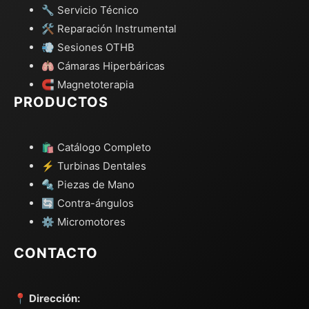
🔧 Servicio Técnico
🛠️ Reparación Instrumental
💨 Sesiones OTHB
🫁 Cámaras Hiperbáricas
🧲 Magnetoterapia
PRODUCTOS
🛍️ Catálogo Completo
⚡ Turbinas Dentales
🔩 Piezas de Mano
🔄 Contra-ángulos
⚙️ Micromotores
CONTACTO
📍 Dirección: