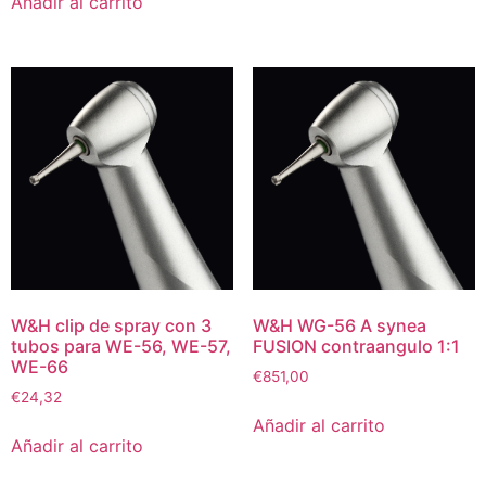
Añadir al carrito
W&H clip de spray con 3
W&H WG-56 A synea
tubos para WE-56, WE-57,
FUSION contraangulo 1:1
WE-66
€
851,00
€
24,32
Añadir al carrito
Añadir al carrito