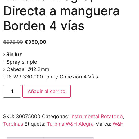
Directa a manguera
Borden 4 vías
€
575,00
€
350,00
› Sin luz
› Spray simple
› Cabezal Ø12,2mm
› 18 W / 330.000 rpm y Conexión 4 Vías
Añadir al carrito
SKU:
30075000
Categorías:
Instrumental Rotatorio
,
Turbinas
Etiqueta:
Turbina W&H Alegra
Marca:
W&H