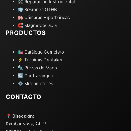
🛠️ Reparación Instrumental
💨 Sesiones OTHB
🫁 Cámaras Hiperbáricas
🧲 Magnetoterapia
PRODUCTOS
🛍️ Catálogo Completo
⚡ Turbinas Dentales
🔩 Piezas de Mano
🔄 Contra-ángulos
⚙️ Micromotores
CONTACTO
📍 Dirección:
Rambla Nova, 24, 1º