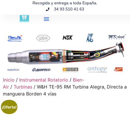
contenido
Recogida y entrega a toda España.
34 93 510 41 63
Búsqueda de productos
Inicio
/
Instrumental Rotatorio
/
Bien-
Air
/
Turbinas
/ W&H TE-95 RM Turbina Alegra, Directa a
manguera Borden 4 vías
¡Oferta!