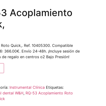
3 Acoplamiento
k,
oto Quick,. Ref. 10405300. Compatible
 366.00€. Envío 24-48h. ¡Incluye sesión de
 de regalo en centros o2 Bajo Presión!
oría:
Instrumental Clínica
Etiquetas:
al dental W&H
,
RQ-53 Acoplamiento Roto
ick