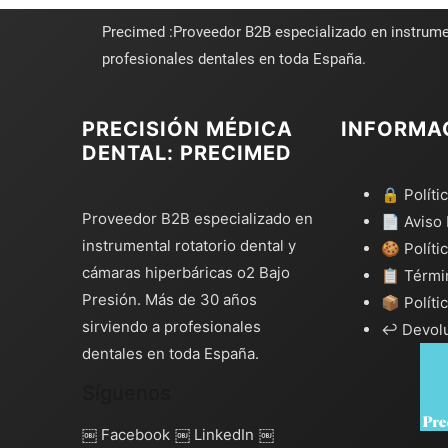
Precimed :Proveedor B2B especializado en instrume
profesionales dentales en toda España.
PRECISIÓN MÉDICA
INFORMA
DENTAL: PRECIMED
🔒 Políti
Proveedor B2B especializado en
📄 Aviso 
instrumental rotatorio dental y
🍪 Políti
cámaras hiperbáricas o2 Bajo
📋 Térmi
Presión. Más de 30 años
📦 Políti
sirviendo a profesionales
↩️ Devol
dentales en toda España.
Síguenos
￼ Facebook
￼ LinkedIn
￼