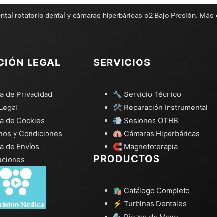
ntal rotatorio dental y cámaras hiperbáricas o2 Bajo Presión. Más
CIÓN LEGAL
SERVICIOS
ca de Privacidad
🔧 Servicio Técnico
Legal
🛠️ Reparación Instrumental
ca de Cookies
💨 Sesiones OTHB
nos y Condiciones
🫁 Cámaras Hiperbáricas
ca de Envíos
🧲 Magnetoterapia
PRODUCTOS
uciones
🛍️ Catálogo Completo
⚡ Turbinas Dentales
🔩 Piezas de Mano