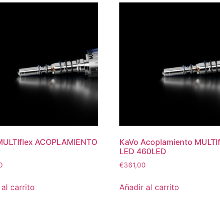
MULTIflex ACOPLAMIENTO
KaVo Acoplamiento MULTIf
LED 460LED
0
€
361,00
al carrito
Añadir al carrito