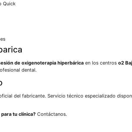
o Quick
les
barica
sesión de oxigenoterapia hiperbárica
en los centros
o2 Ba
ofesional dental.
o
oficial del fabricante. Servicio técnico especializado dispo
para tu clínica?
Contáctanos.