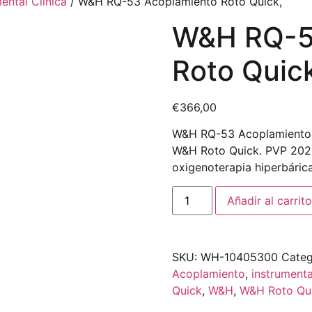
ental Clínica
/ W&H RQ-53 Acoplamiento Roto Quick,
W&H RQ-5
Roto Quic
€
366,00
W&H RQ-53 Acoplamiento R
W&H Roto Quick. PVP 2026:
oxigenoterapia hiperbárica
Añadir al carrito
SKU:
WH-10405300
Categ
Acoplamiento
,
instrument
Quick
,
W&H
,
W&H Roto Qu