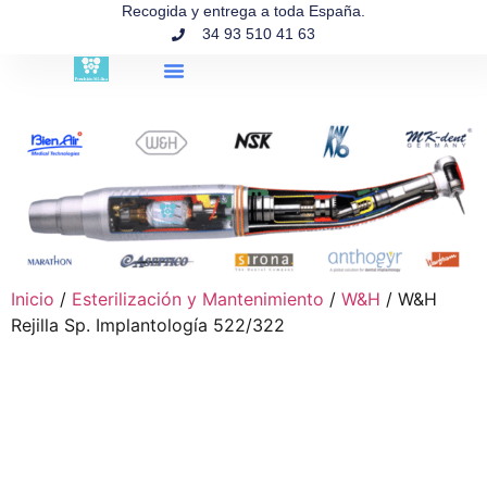
contenido
Recogida y entrega a toda España.
34 93 510 41 63
Búsqueda de productos
Inicio
/
Esterilización y Mantenimiento
/
W&H
/ W&H
Rejilla Sp. Implantología 522/322