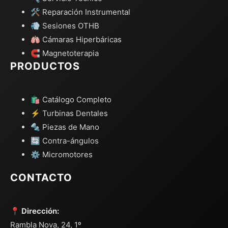
🛠️ Reparación Instrumental
💨 Sesiones OTHB
🫁 Cámaras Hiperbáricas
🧲 Magnetoterapia
PRODUCTOS
🛍️ Catálogo Completo
⚡ Turbinas Dentales
🔩 Piezas de Mano
🔄 Contra-ángulos
⚙️ Micromotores
CONTACTO
📍 Dirección:
Rambla Nova, 24, 1º