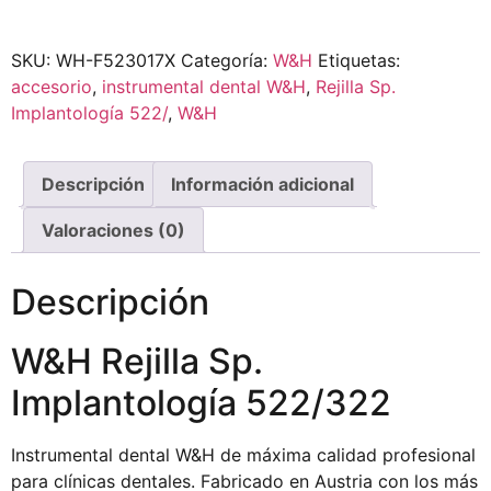
SKU:
WH-F523017X
Categoría:
W&H
Etiquetas:
accesorio
,
instrumental dental W&H
,
Rejilla Sp.
Implantología 522/
,
W&H
Descripción
Información adicional
Valoraciones (0)
Descripción
W&H Rejilla Sp.
Implantología 522/322
Instrumental dental W&H de máxima calidad profesional
para clínicas dentales. Fabricado en Austria con los más