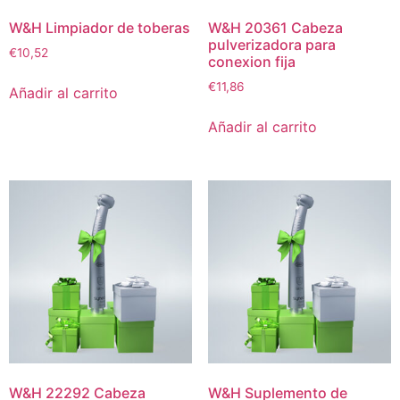
W&H Limpiador de toberas
W&H 20361 Cabeza
pulverizadora para
€
10,52
conexion fija
€
11,86
Añadir al carrito
Añadir al carrito
W&H 22292 Cabeza
W&H Suplemento de