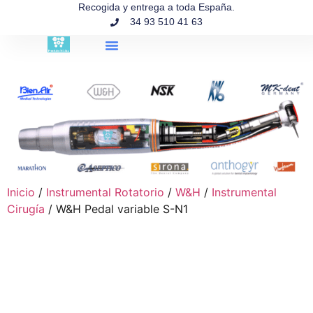
contenido
Recogida y entrega a toda España.
34 93 510 41 63
Búsqueda de productos
Inicio
/
Instrumental Rotatorio
/
W&H
/
Instrumental
Cirugía
/ W&H Pedal variable S-N1