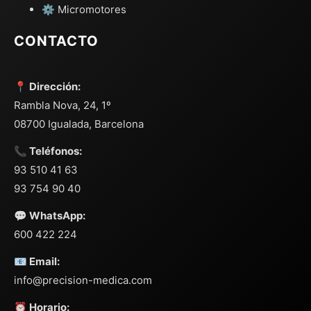
⚙️ Micromotores
CONTACTO
📍 Dirección:
Rambla Nova, 24, 1º
08700 Igualada, Barcelona
📞 Teléfonos:
93 510 41 63
93 754 90 40
💬 WhatsApp:
600 422 224
📧 Email:
info@precision-medica.com
⏰ Horario: