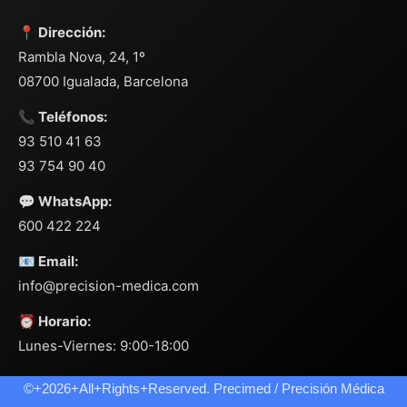
📍 Dirección:
Rambla Nova, 24, 1º
08700 Igualada, Barcelona
📞 Teléfonos:
93 510 41 63
93 754 90 40
💬 WhatsApp:
600 422 224
📧 Email:
info@precision-medica.com
⏰ Horario:
Lunes-Viernes: 9:00-18:00
©+2026+All+Rights+Reserved. Precimed / Precisión Médica