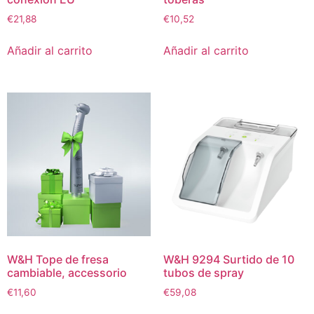
€
21,88
€
10,52
Añadir al carrito
Añadir al carrito
W&H Tope de fresa
W&H 9294 Surtido de 10
cambiable, accessorio
tubos de spray
€
11,60
€
59,08