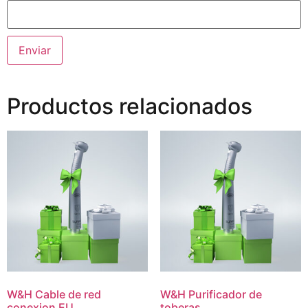
Productos relacionados
W&H Cable de red
W&H Purificador de
conexion EU
toberas