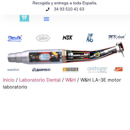
contenido
Recogida y entrega a toda España.
34 93 510 41 63
Búsqueda de productos
Inicio
/
Laboratorio Dental
/
W&H
/ W&H LA-3E motor
laboratorio