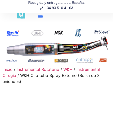
contenido
Recogida y entrega a toda España.
34 93 510 41 63
Búsqueda de productos
Inicio
/
Instrumental Rotatorio
/
W&H
/
Instrumental
Cirugía
/ W&H Clip tubo Spray Externo (Bolsa de 3
unidades)