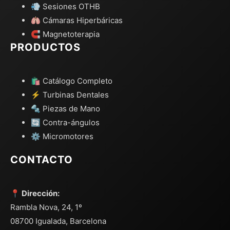
💨 Sesiones OTHB
🫁 Cámaras Hiperbáricas
🧲 Magnetoterapia
PRODUCTOS
🛍️ Catálogo Completo
⚡ Turbinas Dentales
🔩 Piezas de Mano
🔄 Contra-ángulos
⚙️ Micromotores
CONTACTO
📍 Dirección:
Rambla Nova, 24, 1º
08700 Igualada, Barcelona