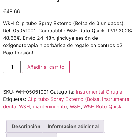
€
48,66
W&H Clip tubo Spray Externo (Bolsa de 3 unidades).
Ref. 05051001. Compatible W&H Roto Quick. PVP 2026:
48.66€. Envío 24-48h. ¡Incluye sesión de
oxigenoterapia hiperbárica de regalo en centros o2
Bajo Presión!
Añadir al carrito
SKU:
WH-05051001
Categoría:
Instrumental Cirugía
Etiquetas:
Clip tubo Spray Externo (Bolsa
,
instrumental
dental W&H
,
mantenimiento
,
W&H
,
W&H Roto Quick
Descripción
Información adicional