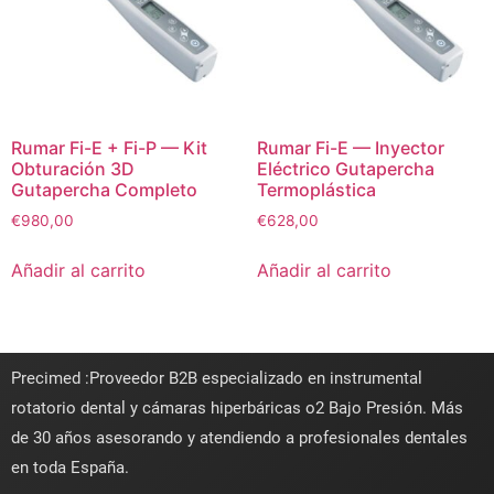
Rumar Fi-E + Fi-P — Kit
Rumar Fi-E — Inyector
Obturación 3D
Eléctrico Gutapercha
Gutapercha Completo
Termoplástica
€
980,00
€
628,00
Añadir al carrito
Añadir al carrito
Precimed :Proveedor B2B especializado en instrumental
rotatorio dental y cámaras hiperbáricas o2 Bajo Presión. Más
de 30 años asesorando y atendiendo a profesionales dentales
en toda España.