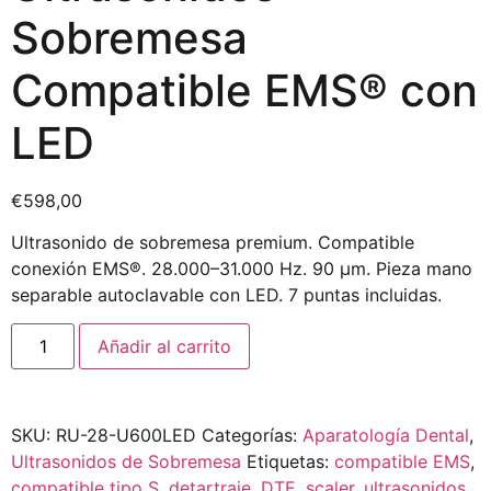
Sobremesa
Compatible EMS® con
LED
€
598,00
Ultrasonido de sobremesa premium. Compatible
conexión EMS®. 28.000–31.000 Hz. 90 μm. Pieza mano
separable autoclavable con LED. 7 puntas incluidas.
Añadir al carrito
SKU:
RU-28-U600LED
Categorías:
Aparatología Dental
,
Ultrasonidos de Sobremesa
Etiquetas:
compatible EMS
,
compatible tipo S
,
detartraje
,
DTE
,
scaler
,
ultrasonidos
,