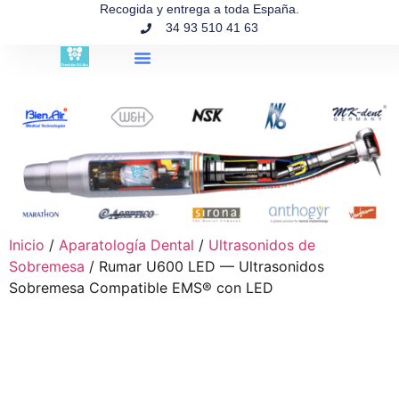
contenido
Recogida y entrega a toda España.
34 93 510 41 63
Búsqueda de productos
Inicio
/
Aparatología Dental
/
Ultrasonidos de
Sobremesa
/ Rumar U600 LED — Ultrasonidos
Sobremesa Compatible EMS® con LED