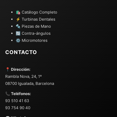
🛍️ Catálogo Completo
⚡ Turbinas Dentales
🔩 Piezas de Mano
🔄 Contra-ángulos
⚙️ Micromotores
CONTACTO
📍 Dirección:
Rambla Nova, 24, 1º
08700 Igualada, Barcelona
📞 Teléfonos:
93 510 41 63
93 754 90 40