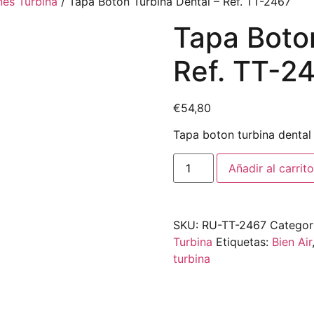
nes Turbina
/ Tapa Boton Turbina Dental – Ref. TT-2467
Tapa Boton
Ref. TT-2
€
54,80
Tapa boton turbina dental
Añadir al carrito
SKU:
RU-TT-2467
Categor
Turbina
Etiquetas:
Bien Air
turbina