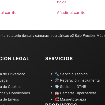
0
€
2,20
al carrito
Añadir al carrito
ntal rotatorio dental y cámaras hiperbáricas o2 Bajo Presión. Más
CIÓN LEGAL
SERVICIOS
ca de Privacidad
🔧 Servicio Técnico
Legal
🛠️ Reparación Instrumental
ca de Cookies
💨 Sesiones OTHB
nos y Condiciones
🫁 Cámaras Hiperbáricas
ca de Envíos
🧲 Magnetoterapia