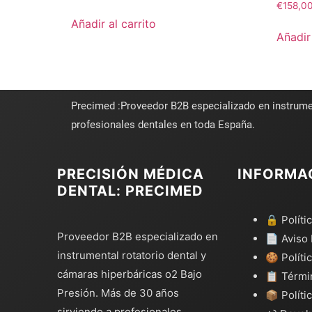
€
158,0
Añadir al carrito
Añadir 
Precimed :Proveedor B2B especializado en instrume
profesionales dentales en toda España.
PRECISIÓN MÉDICA
INFORMA
DENTAL: PRECIMED
🔒 Políti
Proveedor B2B especializado en
📄 Aviso 
instrumental rotatorio dental y
🍪 Políti
cámaras hiperbáricas o2 Bajo
📋 Térmi
Presión. Más de 30 años
📦 Políti
sirviendo a profesionales