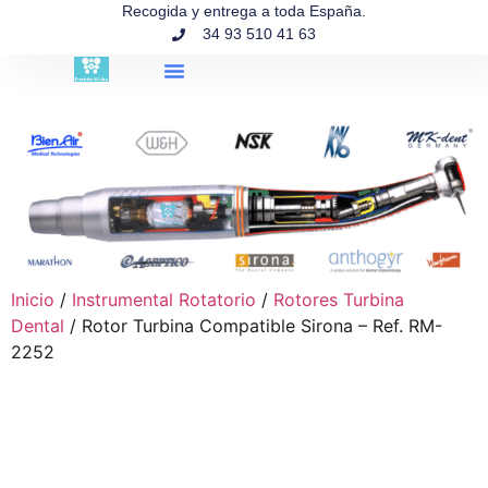
contenido
Recogida y entrega a toda España.
34 93 510 41 63
Búsqueda de productos
Inicio
/
Instrumental Rotatorio
/
Rotores Turbina
Dental
/ Rotor Turbina Compatible Sirona – Ref. RM-
2252