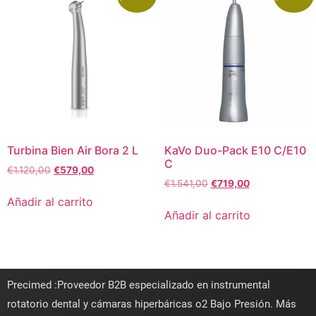
Turbina Bien Air Bora 2 L
KaVo Duo-Pack E10 C/E10
C
€
1.120,00
€
579,00
€
1.541,00
€
719,00
Añadir al carrito
Añadir al carrito
Precimed :Proveedor B2B especializado en instrumental
rotatorio dental y cámaras hiperbáricas o2 Bajo Presión. Más