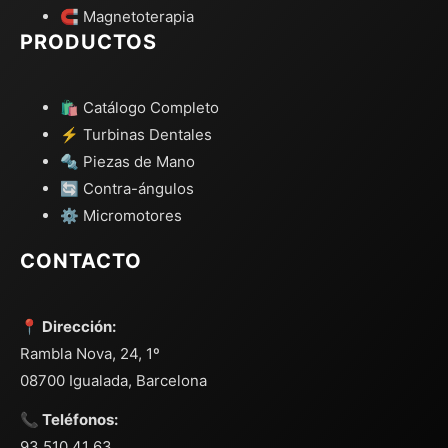
🧲 Magnetoterapia
PRODUCTOS
🛍️ Catálogo Completo
⚡ Turbinas Dentales
🔩 Piezas de Mano
🔄 Contra-ángulos
⚙️ Micromotores
CONTACTO
📍 Dirección:
Rambla Nova, 24, 1º
08700 Igualada, Barcelona
📞 Teléfonos:
93 510 41 63