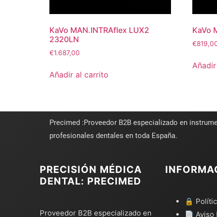
KaVo MAN.INTRAflex LUX2
KaVo 
2320LN
€
819,0
€
1.687,00
Añadir 
Añadir al carrito
Precimed :Proveedor B2B especializado en instrume
profesionales dentales en toda España.
PRECISIÓN MÉDICA
INFORMA
DENTAL: PRECIMED
🔒 Políti
Proveedor B2B especializado en
📄 Aviso 