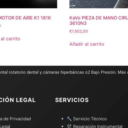
MOTOR DE AIRE K1 181K
KaVo PIEZA DE MANO CIR
3610N3
0
€
1.502,00
al carrito
Añadir al carrito
ntal rotatorio dental y cámaras hiperbáricas o2 Bajo Presión. Más
CIÓN LEGAL
SERVICIOS
ca de Privacidad
🔧 Servicio Técnico
Legal
🛠️ Reparación Instrumental