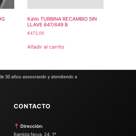
UG
KaVo TURBINA RECAMBIO SIN
LLAVE 647/649 B
€
472,00
Añadir al carrito
 de 30 años asesorando y atendiendo a
CONTACTO
📍 Dirección:
Rambla Nova, 24, 1º