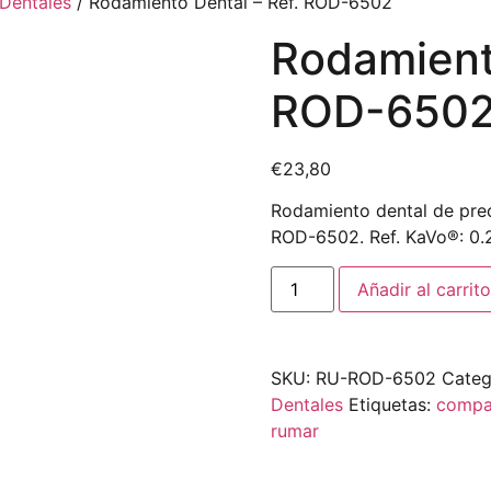
Dentales
/ Rodamiento Dental – Ref. ROD-6502
Rodamiento
ROD-650
€
23,80
Rodamiento dental de preci
ROD-6502. Ref. KaVo®: 0.
Añadir al carrito
SKU:
RU-ROD-6502
Categ
Dentales
Etiquetas:
compa
rumar