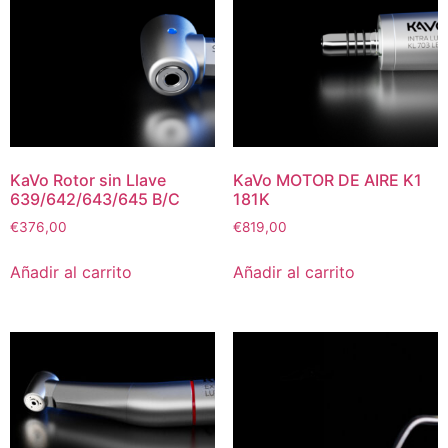
KaVo Rotor sin Llave
KaVo MOTOR DE AIRE K1
639/642/643/645 B/C
181K
€
376,00
€
819,00
Añadir al carrito
Añadir al carrito