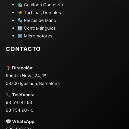
🛍️ Catálogo Completo
⚡ Turbinas Dentales
🔩 Piezas de Mano
🔄 Contra-ángulos
⚙️ Micromotores
CONTACTO
📍 Dirección:
Rambla Nova, 24, 1º
08700 Igualada, Barcelona
📞 Teléfonos:
93 510 41 63
93 754 90 40
💬 WhatsApp: