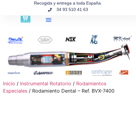
contenido
Recogida y entrega a toda España.
34 93 510 41 63
Búsqueda de productos
Inicio
/
Instrumental Rotatorio
/
Rodamientos
Especiales
/ Rodamiento Dental – Ref. BVX-7400