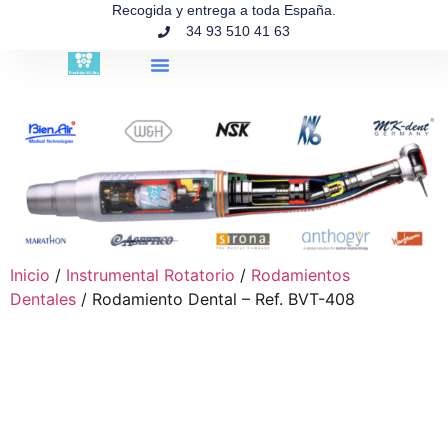
contenido
Recogida y entrega a toda España.
34 93 510 41 63
Búsqueda de productos
Inicio
/
Instrumental Rotatorio
/
Rodamientos
Dentales
/ Rodamiento Dental – Ref. BVT-408