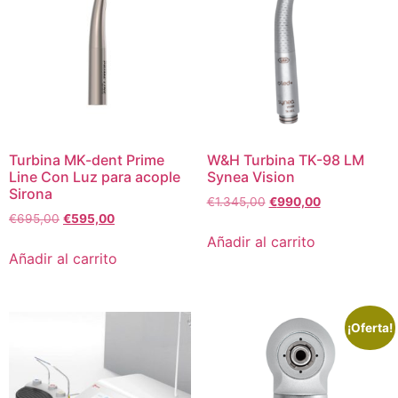
Turbina MK-dent Prime
W&H Turbina TK-98 LM
Line Con Luz para acople
Synea Vision
Sirona
€
1.345,00
€
990,00
€
695,00
€
595,00
Añadir al carrito
Añadir al carrito
¡Oferta!