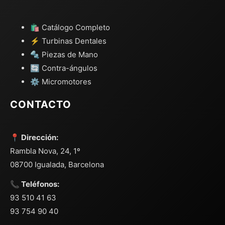
🛍️ Catálogo Completo
⚡ Turbinas Dentales
🔩 Piezas de Mano
🔄 Contra-ángulos
⚙️ Micromotores
CONTACTO
📍 Dirección:
Rambla Nova, 24, 1º
08700 Igualada, Barcelona
📞 Teléfonos:
93 510 41 63
93 754 90 40