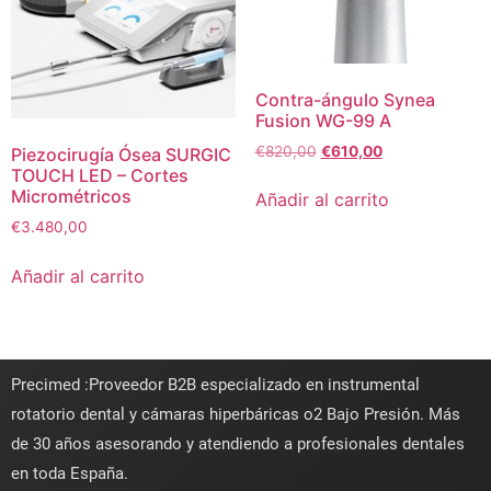
Contra-ángulo Synea
Fusion WG-99 A
€
820,00
€
610,00
Piezocirugía Ósea SURGIC
TOUCH LED – Cortes
Micrométricos
Añadir al carrito
€
3.480,00
Añadir al carrito
Precimed :Proveedor B2B especializado en instrumental
rotatorio dental y cámaras hiperbáricas o2 Bajo Presión. Más
de 30 años asesorando y atendiendo a profesionales dentales
en toda España.