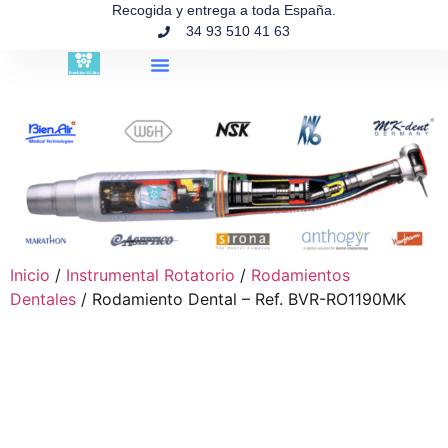
contenido
Recogida y entrega a toda España.
34 93 510 41 63
Búsqueda de productos
Inicio
/
Instrumental Rotatorio
/
Rodamientos
Dentales
/ Rodamiento Dental – Ref. BVR-RO1190MK