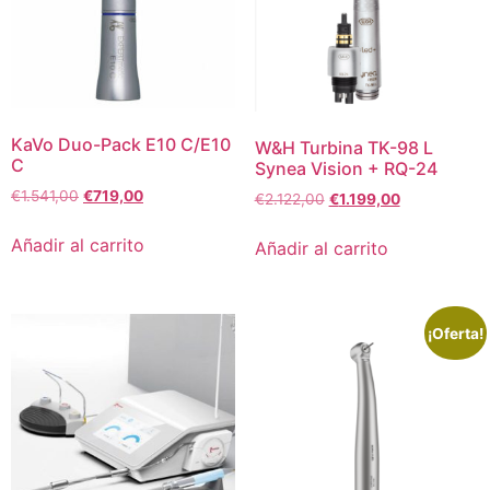
KaVo Duo-Pack E10 C/E10
W&H Turbina TK-98 L
C
Synea Vision + RQ-24
€
1.541,00
€
719,00
€
2.122,00
€
1.199,00
Añadir al carrito
Añadir al carrito
¡Oferta!