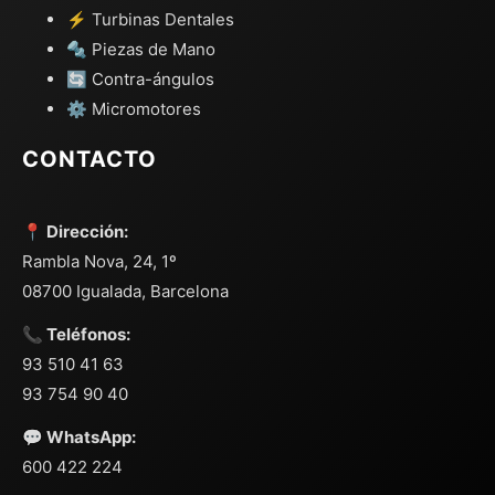
⚡ Turbinas Dentales
🔩 Piezas de Mano
🔄 Contra-ángulos
⚙️ Micromotores
CONTACTO
📍 Dirección:
Rambla Nova, 24, 1º
08700 Igualada, Barcelona
📞 Teléfonos:
93 510 41 63
93 754 90 40
💬 WhatsApp:
600 422 224