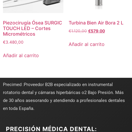
Piezocirugía Ósea SURGIC
Turbina Bien Air Bora 2 L
TOUCH LED – Cortes
€
1.120,00
€
579,00
Micrométricos
€
3.480,00
Añadir al carrito
Añadir al carrito
Precimed :Proveedor B2B especializado en instrumental
rotatorio dental y cámaras hiperbáricas o2 Bajo Presión. Más
de 30 años asesorando y atendiendo a profesionales dentales
en toda España.
PRECISIÓN MÉDICA DENTAL: