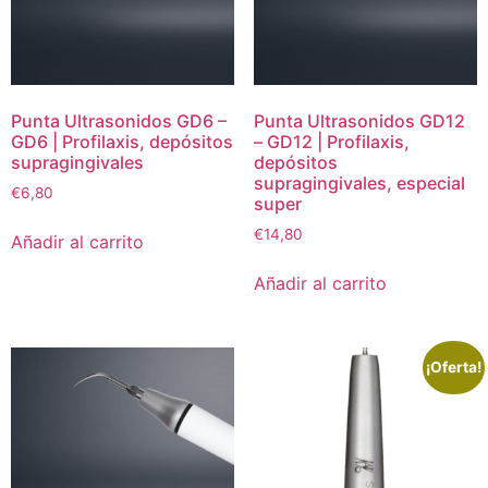
Punta Ultrasonidos GD6 –
Punta Ultrasonidos GD12
GD6 | Profilaxis, depósitos
– GD12 | Profilaxis,
supragingivales
depósitos
supragingivales, especial
€
6,80
super
€
14,80
Añadir al carrito
Añadir al carrito
¡Oferta!