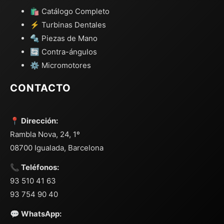
🛍️ Catálogo Completo
⚡ Turbinas Dentales
🔩 Piezas de Mano
🔄 Contra-ángulos
⚙️ Micromotores
CONTACTO
📍 Dirección:
Rambla Nova, 24, 1º
08700 Igualada, Barcelona
📞 Teléfonos:
93 510 41 63
93 754 90 40
💬 WhatsApp: