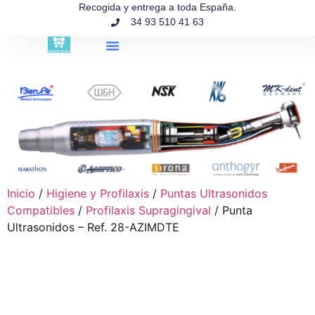
contenido
Recogida y entrega a toda España.
34 93 510 41 63
Búsqueda de productos
Inicio
/
Higiene y Profilaxis
/
Puntas Ultrasonidos
Compatibles
/
Profilaxis Supragingival
/ Punta
Ultrasonidos – Ref. 28-AZIMDTE