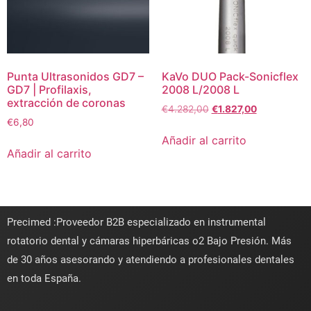
Punta Ultrasonidos GD7 –
KaVo DUO Pack-Sonicflex
GD7 | Profilaxis,
2008 L/2008 L
extracción de coronas
€
4.282,00
€
1.827,00
€
6,80
Añadir al carrito
Añadir al carrito
Precimed :Proveedor B2B especializado en instrumental
rotatorio dental y cámaras hiperbáricas o2 Bajo Presión. Más
de 30 años asesorando y atendiendo a profesionales dentales
en toda España.