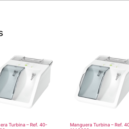
s
ra Turbina – Ref. 40-
Manguera Turbina – Ref. 4