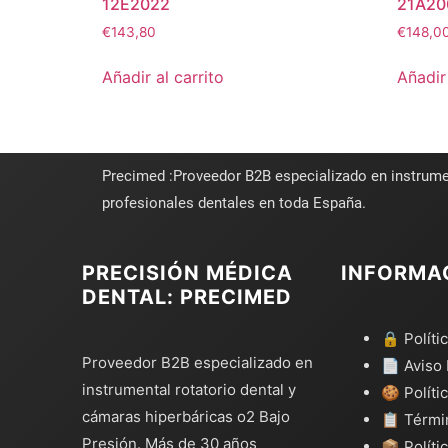
12E2022
21A20
€
143,80
€
148,0
Añadir al carrito
Añadir 
Precimed :Proveedor B2B especializado en instrume
profesionales dentales en toda España.
PRECISIÓN MÉDICA
INFORMA
DENTAL: PRECIMED
🔒 Políti
Proveedor B2B especializado en
📄 Aviso 
instrumental rotatorio dental y
🍪 Políti
cámaras hiperbáricas o2 Bajo
📋 Térmi
Presión. Más de 30 años
📦 Políti