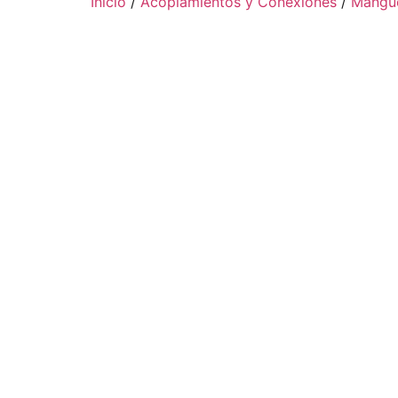
Inicio
/
Acoplamientos y Conexiones
/
Mangue