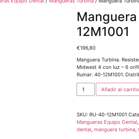
ras Equipo Dental
/
Mangueras Turbina
/ Manguera Turbin
Manguera 
12M1001
€
196,80
Manguera Turbina. Resiste
Midwest 4 con luz – 6 orif
Rumar: 40-12M1001. Distri
Añadir al carrito
SKU:
RU-40-12M1001
Cate
Mangueras Equipo Dental
dental
,
manguera turbina
,