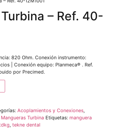
a – Ref. 40-12M1001
Turbina – Ref. 40-
ncia: 820 Ohm. Conexión instrumento:
icios | Conexión equipo: Planmeca® . Ref.
buido por Precimed.
gorías:
Acoplamientos y Conexiones
,
,
Mangueras Turbina
Etiquetas:
manguera
tdkg
,
tekne dental