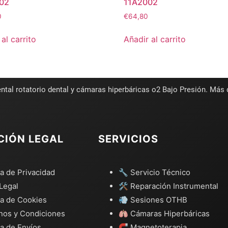
02
11A2002
0
€
64,80
al carrito
Añadir al carrito
ntal rotatorio dental y cámaras hiperbáricas o2 Bajo Presión. Más
CIÓN LEGAL
SERVICIOS
ca de Privacidad
🔧 Servicio Técnico
Legal
🛠️ Reparación Instrumental
ca de Cookies
💨 Sesiones OTHB
nos y Condiciones
🫁 Cámaras Hiperbáricas
ca de Envíos
🧲 Magnetoterapia