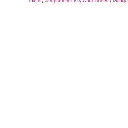
Inicio
/
Acoplamientos y Conexiones
/
Mangue