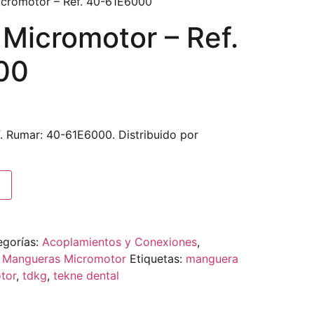
cromotor – Ref. 40-61E6000
Micromotor – Ref.
00
. Rumar: 40-61E6000. Distribuido por
egorías:
Acoplamientos y Conexiones
,
,
Mangueras Micromotor
Etiquetas:
manguera
tor
,
tdkg
,
tekne dental