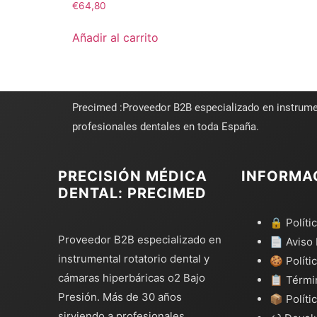
€
64,80
Añadir al carrito
Precimed :Proveedor B2B especializado en instrume
profesionales dentales en toda España.
PRECISIÓN MÉDICA
INFORMA
DENTAL: PRECIMED
🔒 Políti
Proveedor B2B especializado en
📄 Aviso 
instrumental rotatorio dental y
🍪 Políti
cámaras hiperbáricas o2 Bajo
📋 Térmi
Presión. Más de 30 años
📦 Políti
sirviendo a profesionales