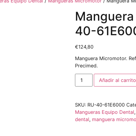
ras Equipo Dental
/
Mangueras Micromotor
/ Manguera Mi
Manguera 
40-61E60
€
124,80
Manguera Micromotor. Ref
Precimed.
Añadir al carrito
SKU:
RU-40-61E6000
Cat
Mangueras Equipo Dental
dental
,
manguera micromo