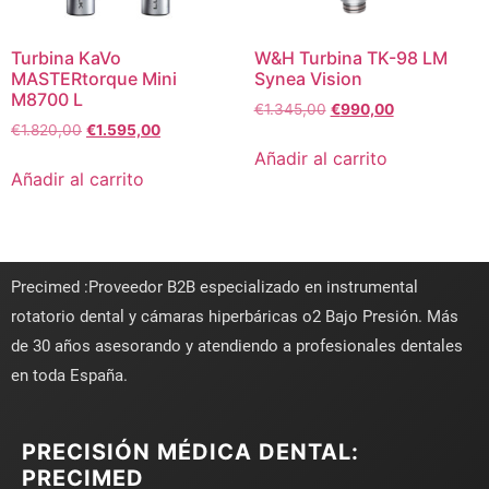
Turbina KaVo
W&H Turbina TK-98 LM
MASTERtorque Mini
Synea Vision
M8700 L
€
1.345,00
€
990,00
€
1.820,00
€
1.595,00
Añadir al carrito
Añadir al carrito
Precimed :Proveedor B2B especializado en instrumental
rotatorio dental y cámaras hiperbáricas o2 Bajo Presión. Más
de 30 años asesorando y atendiendo a profesionales dentales
en toda España.
PRECISIÓN MÉDICA DENTAL:
PRECIMED