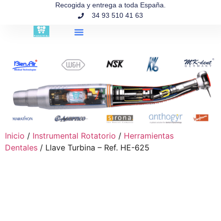
contenido
Recogida y entrega a toda España.
34 93 510 41 63
Búsqueda de productos
Inicio
/
Instrumental Rotatorio
/
Herramientas
Dentales
/ Llave Turbina – Ref. HE-625