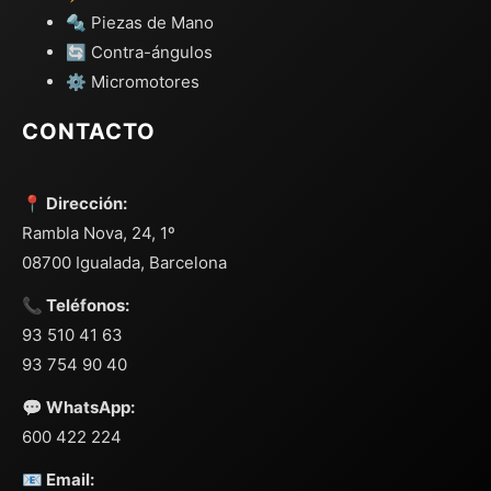
🔩 Piezas de Mano
🔄 Contra-ángulos
⚙️ Micromotores
CONTACTO
📍 Dirección:
Rambla Nova, 24, 1º
08700 Igualada, Barcelona
📞 Teléfonos:
93 510 41 63
93 754 90 40
💬 WhatsApp:
600 422 224
📧 Email: