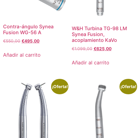
Contra-ángulo Synea
W&H Turbina TG-98 LM
Fusion WG-56 A
Synea Fusion,
acoplamiento KaVo
€
550,00
€
495,00
€
1.099,00
€
625,00
Añadir al carrito
Añadir al carrito
¡Oferta!
¡Oferta!