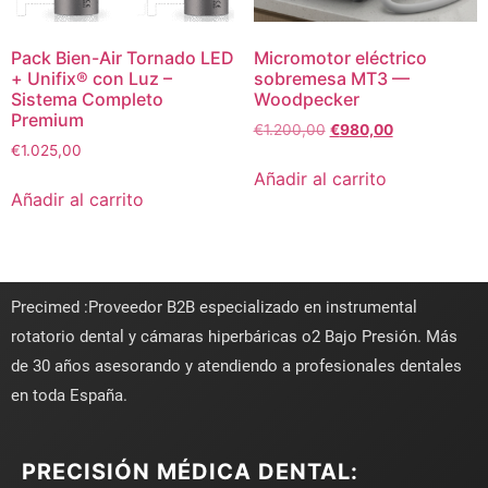
Pack Bien-Air Tornado LED
Micromotor eléctrico
+ Unifix® con Luz –
sobremesa MT3 —
Sistema Completo
Woodpecker
Premium
€
1.200,00
€
980,00
€
1.025,00
Añadir al carrito
Añadir al carrito
Precimed :Proveedor B2B especializado en instrumental
rotatorio dental y cámaras hiperbáricas o2 Bajo Presión. Más
de 30 años asesorando y atendiendo a profesionales dentales
en toda España.
PRECISIÓN MÉDICA DENTAL: