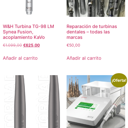
W&H Turbina TG-98 LM
Reparación de turbinas
Synea Fusion,
dentales – todas las
acoplamiento KaVo
marcas
€
1.099,00
€
625,00
€
50,00
Añadir al carrito
Añadir al carrito
¡Oferta!