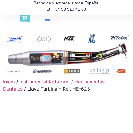
contenido
Recogida y entrega a toda España.
34 93 510 41 63
Búsqueda de productos
Inicio
/
Instrumental Rotatorio
/
Herramientas
Dentales
/ Llave Turbina – Ref. HE-623