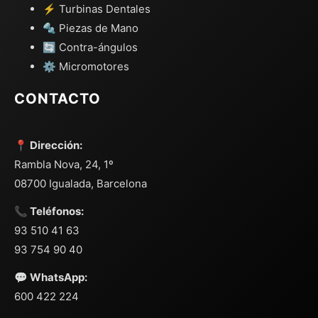
⚡ Turbinas Dentales
🔩 Piezas de Mano
🔄 Contra-ángulos
⚙️ Micromotores
CONTACTO
📍 Dirección:
Rambla Nova, 24, 1º
08700 Igualada, Barcelona
📞 Teléfonos:
93 510 41 63
93 754 90 40
💬 WhatsApp:
600 422 224