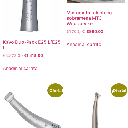
Micromotor eléctrico
sobremesa MT3 —
Woodpecker
€
1.200,00
€
980,00
KaVo Duo-Pack E25 L/E25
Añadir al carrito
L
€
3.323,00
€
1.418,00
Añadir al carrito
¡Oferta!
¡Oferta!