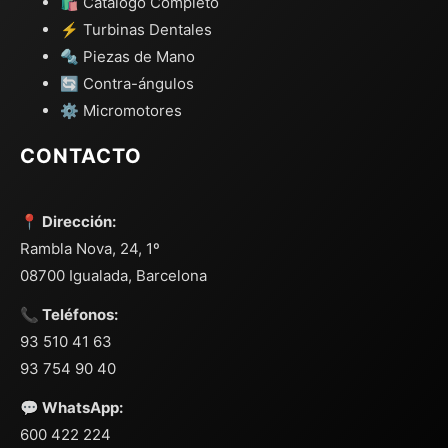
🛍️ Catálogo Completo
⚡ Turbinas Dentales
🔩 Piezas de Mano
🔄 Contra-ángulos
⚙️ Micromotores
CONTACTO
📍 Dirección:
Rambla Nova, 24, 1º
08700 Igualada, Barcelona
📞 Teléfonos:
93 510 41 63
93 754 90 40
💬 WhatsApp:
600 422 224