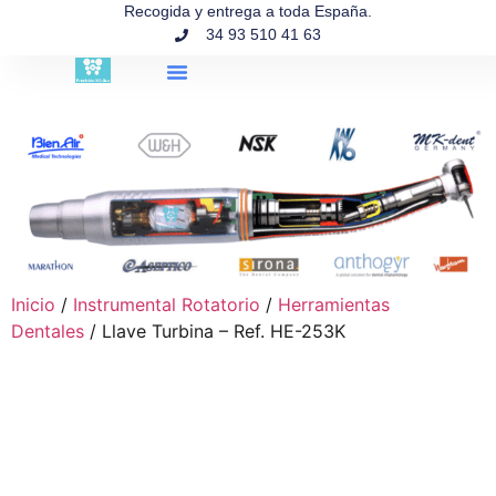
contenido
Recogida y entrega a toda España.
34 93 510 41 63
Búsqueda de productos
Inicio
/
Instrumental Rotatorio
/
Herramientas
Dentales
/ Llave Turbina – Ref. HE-253K