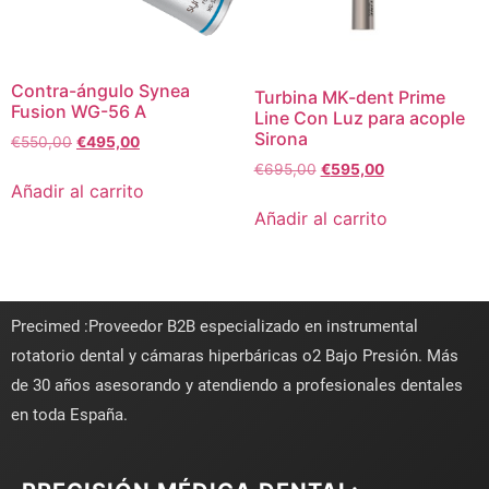
Contra-ángulo Synea
Turbina MK-dent Prime
Fusion WG-56 A
Line Con Luz para acople
Sirona
€
550,00
€
495,00
€
695,00
€
595,00
Añadir al carrito
Añadir al carrito
Precimed :Proveedor B2B especializado en instrumental
rotatorio dental y cámaras hiperbáricas o2 Bajo Presión. Más
de 30 años asesorando y atendiendo a profesionales dentales
en toda España.