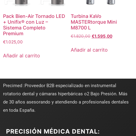
Pack Bien-Air Tornado LED
Turbina KaVo
+ Unifix® con Luz –
MASTERtorque Mini
Sistema Completo
M8700 L
Premium
€
1.820,00
€
1.595,00
€
1.025,00
Añadir al carrito
Añadir al carrito
Precimed :Proveedor B2B especializado en instrumental
rotatorio dental y cámaras hiperbáricas o2 Bajo Presión. Más
de 30 años asesorando y atendiendo a profesionales dentales
en toda España.
PRECISIÓN MÉDICA DENTAL: