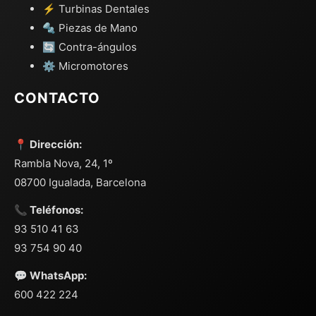
⚡ Turbinas Dentales
🔩 Piezas de Mano
🔄 Contra-ángulos
⚙️ Micromotores
CONTACTO
📍 Dirección:
Rambla Nova, 24, 1º
08700 Igualada, Barcelona
📞 Teléfonos:
93 510 41 63
93 754 90 40
💬 WhatsApp:
600 422 224