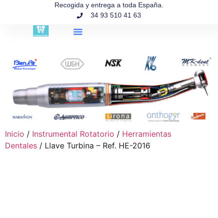
contenido
Recogida y entrega a toda España.
34 93 510 41 63
Búsqueda de productos
Inicio
/
Instrumental Rotatorio
/
Herramientas
Dentales
/ Llave Turbina – Ref. HE-2016