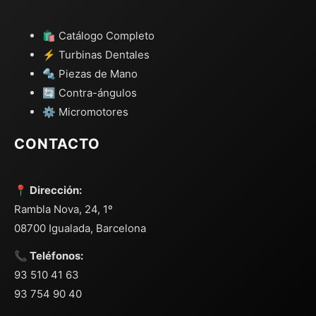
🛍️ Catálogo Completo
⚡ Turbinas Dentales
🔩 Piezas de Mano
🔄 Contra-ángulos
⚙️ Micromotores
CONTACTO
📍 Dirección:
Rambla Nova, 24, 1º
08700 Igualada, Barcelona
📞 Teléfonos:
93 510 41 63
93 754 90 40