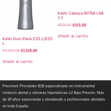
KaVo Cabeza INTRA L68
1:1
€
525,00
€
315,00
Añadir al carrito
KaVo Duo-Pack E25 L/E25
L
€
3.323,00
€
1.418,00
Añadir al carrito
Precimed :Proveedor B2B especializado en instrumental
rotatorio dental y cámaras hiperbáricas o2 Bajo Presión. Más
de 30 años asesorando y atendiendo a profesionales dentales
en toda España.