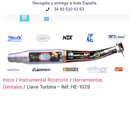
contenido
Recogida y entrega a toda España.
34 93 510 41 63
Búsqueda de productos
Inicio
/
Instrumental Rotatorio
/
Herramientas
Dentales
/ Llave Turbina – Ref. HE-1029