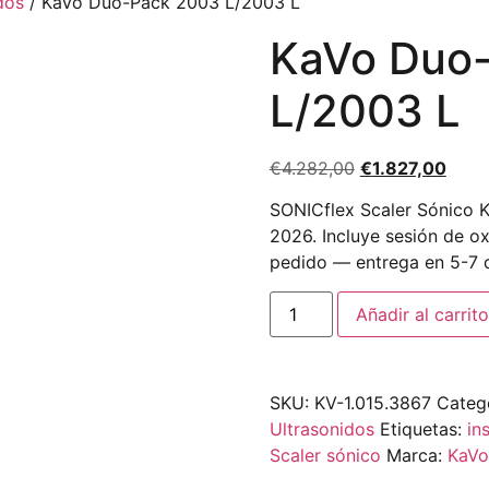
dos
/ KaVo Duo-Pack 2003 L/2003 L
KaVo Duo
L/2003 L
€
4.282,00
€
1.827,00
SONICflex Scaler Sónico Ka
2026. Incluye sesión de ox
pedido — entrega en 5-7 d
Añadir al carrito
SKU:
KV-1.015.3867
Categ
Ultrasonidos
Etiquetas:
in
Scaler sónico
Marca:
KaVo