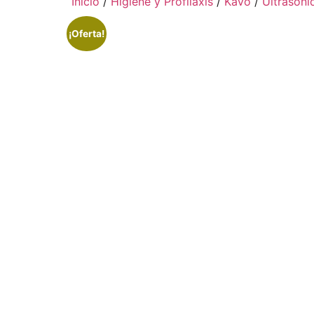
Inicio
/
Higiene y Profilaxis
/
KaVo
/
Ultrasoni
¡Oferta!