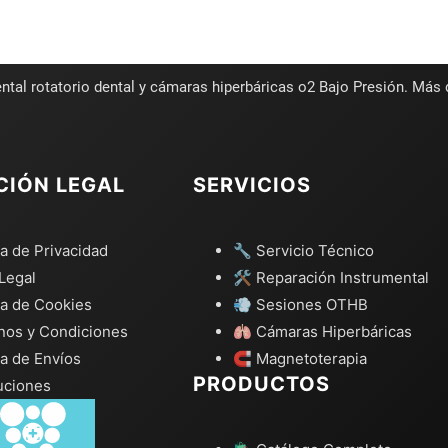
ntal rotatorio dental y cámaras hiperbáricas o2 Bajo Presión. Más
CIÓN LEGAL
SERVICIOS
ca de Privacidad
🔧 Servicio Técnico
Legal
🛠️ Reparación Instrumental
ca de Cookies
💨 Sesiones OTHB
nos y Condiciones
🫁 Cámaras Hiperbáricas
ca de Envíos
🧲 Magnetoterapia
PRODUCTOS
uciones