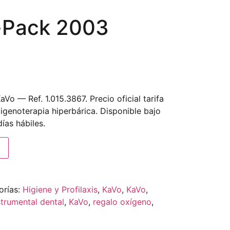
-Pack 2003
Vo — Ref. 1.015.3867. Precio oficial tarifa
igenoterapia hiperbárica. Disponible bajo
ías hábiles.
orías:
Higiene y Profilaxis
,
KaVo
,
KaVo
,
strumental dental
,
KaVo
,
regalo oxígeno
,