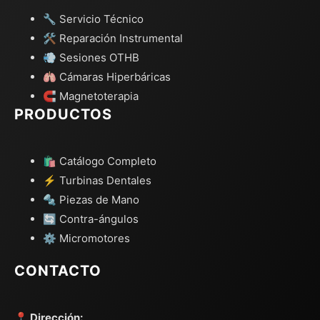
🔧 Servicio Técnico
🛠️ Reparación Instrumental
💨 Sesiones OTHB
🫁 Cámaras Hiperbáricas
🧲 Magnetoterapia
PRODUCTOS
🛍️ Catálogo Completo
⚡ Turbinas Dentales
🔩 Piezas de Mano
🔄 Contra-ángulos
⚙️ Micromotores
CONTACTO
📍 Dirección: