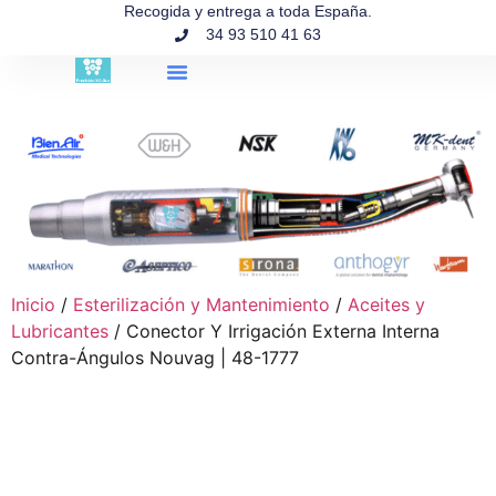
contenido
Recogida y entrega a toda España.
34 93 510 41 63
Búsqueda de productos
Inicio
/
Esterilización y Mantenimiento
/
Aceites y
Lubricantes
/ Conector Y Irrigación Externa Interna
Contra-Ángulos Nouvag | 48-1777