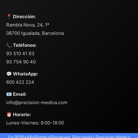
📍 Dirección:
Rambla Nova, 24, 1º
08700 Igualada, Barcelona
📞 Teléfonos:
93 510 41 63
93 754 90 40
💬 WhatsApp:
600 422 224
📧 Email:
info@precision-medica.com
⏰ Horario:
Lunes-Viernes: 9:00-18:00
©+2026+All+Rights+Reserved. Precimed / Precisión Médica