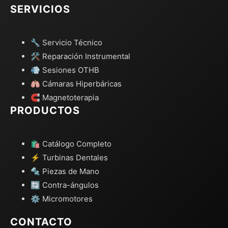
SERVICIOS
🔧 Servicio Técnico
🛠️ Reparación Instrumental
💨 Sesiones OTHB
🫁 Cámaras Hiperbáricas
🧲 Magnetoterapia
PRODUCTOS
🛍️ Catálogo Completo
⚡ Turbinas Dentales
🔩 Piezas de Mano
🔄 Contra-ángulos
⚙️ Micromotores
CONTACTO