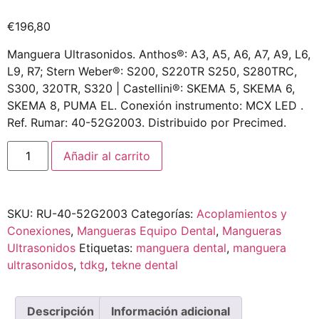
€
196,80
Manguera Ultrasonidos. Anthos®: A3, A5, A6, A7, A9, L6,
L9, R7; Stern Weber®: S200, S220TR S250, S280TRC,
S300, 320TR, S320 | Castellini®: SKEMA 5, SKEMA 6,
SKEMA 8, PUMA EL. Conexión instrumento: MCX LED .
Ref. Rumar: 40-52G2003. Distribuido por Precimed.
Añadir al carrito
SKU:
RU-40-52G2003
Categorías:
Acoplamientos y
Conexiones
,
Mangueras Equipo Dental
,
Mangueras
Ultrasonidos
Etiquetas:
manguera dental
,
manguera
ultrasonidos
,
tdkg
,
tekne dental
Descripción
Información adicional