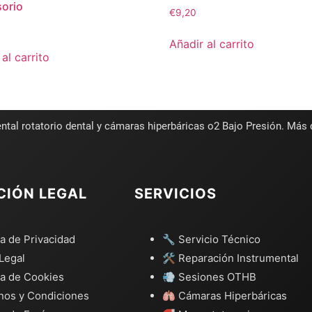
orio
€
9,20
Añadir al carrito
al carrito
ntal rotatorio dental y cámaras hiperbáricas o2 Bajo Presión. Más
CIÓN LEGAL
SERVICIOS
ca de Privacidad
🔧 Servicio Técnico
Legal
🛠️ Reparación Instrumental
ca de Cookies
💨 Sesiones OTHB
nos y Condiciones
🫁 Cámaras Hiperbáricas