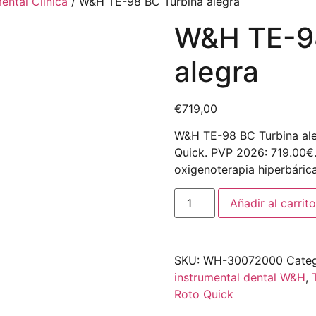
ental Clínica
/ W&H TE-98 BC Turbina alegra
W&H TE-98
alegra
€
719,00
W&H TE-98 BC Turbina ale
Quick. PVP 2026: 719.00€.
oxigenoterapia hiperbárica
Añadir al carrito
SKU:
WH-30072000
Categ
instrumental dental W&H
,
Roto Quick