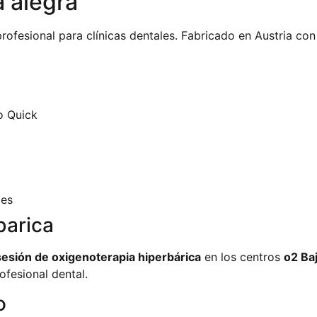
 alegra
ofesional para clínicas dentales. Fabricado en Austria con
o Quick
les
barica
sesión de oxigenoterapia hiperbárica
en los centros
o2 Ba
ofesional dental.
o