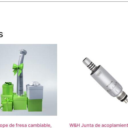
s
pe de fresa cambiable,
W&H Junta de acoplamien