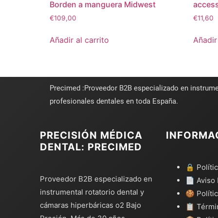
Borden a manguera Midwest
access
€
109,00
€
11,60
Añadir al carrito
Añadir 
Precimed :Proveedor B2B especializado en instrume
profesionales dentales en toda España.
PRECISIÓN MÉDICA
INFORMA
DENTAL: PRECIMED
🔒 Políti
Proveedor B2B especializado en
📄 Aviso 
instrumental rotatorio dental y
🍪 Políti
cámaras hiperbáricas o2 Bajo
📋 Térmi