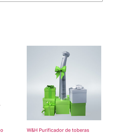
to
W&H Purificador de toberas