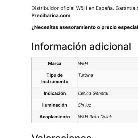
Distribuidor oficial W&H en España. Garantía 
Precibarica.com
.
¿Necesitas asesoramiento o precio especial 
Información adicional
Marca
W&H
Tipo de
Turbina
Instrumento
Indicación
Clínica General
Iluminación
Sin luz
Acoplamiento
W&H Roto Quick