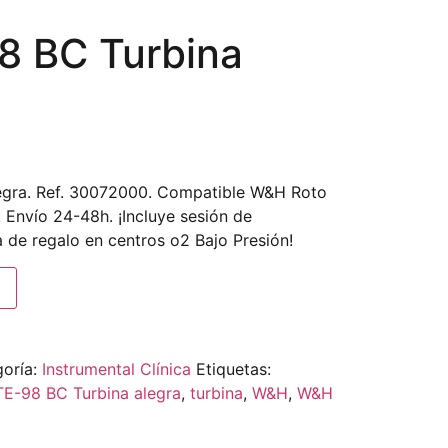
 BC Turbina
gra. Ref. 30072000. Compatible W&H Roto
 Envío 24-48h. ¡Incluye sesión de
 de regalo en centros o2 Bajo Presión!
oría:
Instrumental Clínica
Etiquetas:
TE-98 BC Turbina alegra
,
turbina
,
W&H
,
W&H