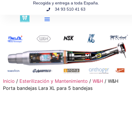
contenido
Recogida y entrega a toda España.
34 93 510 41 63
Búsqueda de productos
Inicio
/
Esterilización y Mantenimiento
/
W&H
/ W&H
Porta bandejas Lara XL para 5 bandejas