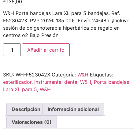
€
135,00
W&H Porta bandejas Lara XL para 5 bandejas. Ref.
F523042X. PVP 2026: 135.00€. Envío 24-48h. ¡Incluye
sesión de oxigenoterapia hiperbárica de regalo en
centros o2 Bajo Presión!
Añadir al carrito
SKU:
WH-F523042X
Categoría:
W&H
Etiquetas:
esterilizador
,
instrumental dental W&H
,
Porta bandejas
Lara XL para 5
,
W&H
Descripción
Información adicional
Valoraciones (0)