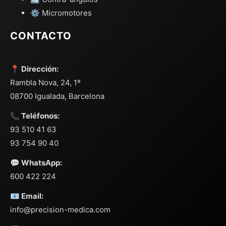
⚙️ Micromotores
CONTACTO
📍 Dirección:
Rambla Nova, 24, 1º
08700 Igualada, Barcelona
📞 Teléfonos:
93 510 41 63
93 754 90 40
💬 WhatsApp:
600 422 224
📧 Email:
info@precision-medica.com