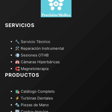
SERVICIOS
🔧 Servicio Técnico
🛠️ Reparación Instrumental
💨 Sesiones OTHB
🫁 Cámaras Hiperbáricas
🧲 Magnetoterapia
PRODUCTOS
🛍️ Catálogo Completo
⚡ Turbinas Dentales
🔩 Piezas de Mano
🔄 Contra-ángulos