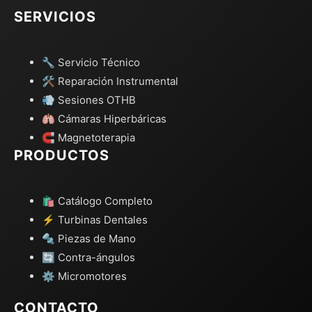
SERVICIOS
🔧 Servicio Técnico
🛠️ Reparación Instrumental
💨 Sesiones OTHB
🫁 Cámaras Hiperbáricas
🧲 Magnetoterapia
PRODUCTOS
🛍️ Catálogo Completo
⚡ Turbinas Dentales
🔩 Piezas de Mano
🔄 Contra-ángulos
⚙️ Micromotores
CONTACTO