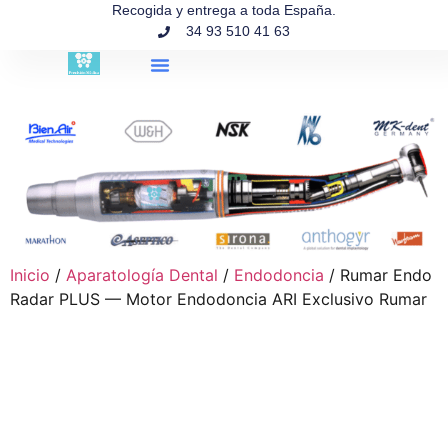
contenido
Recogida y entrega a toda España.
34 93 510 41 63
Búsqueda de productos
Inicio
/
Aparatología Dental
/
Endodoncia
/ Rumar Endo
Radar PLUS — Motor Endodoncia ARI Exclusivo Rumar