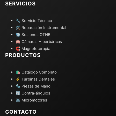
SERVICIOS
🔧 Servicio Técnico
🛠️ Reparación Instrumental
💨 Sesiones OTHB
🫁 Cámaras Hiperbáricas
🧲 Magnetoterapia
PRODUCTOS
🛍️ Catálogo Completo
⚡ Turbinas Dentales
🔩 Piezas de Mano
🔄 Contra-ángulos
⚙️ Micromotores
CONTACTO