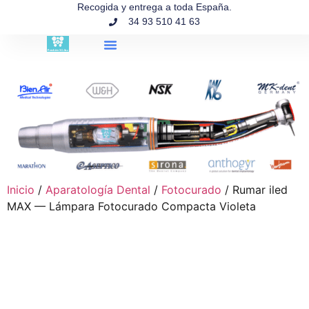
contenido
Recogida y entrega a toda España.
34 93 510 41 63
Búsqueda de productos
Inicio
/
Aparatología Dental
/
Fotocurado
/ Rumar iled
MAX — Lámpara Fotocurado Compacta Violeta