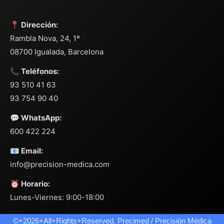
📍 Dirección:
Rambla Nova, 24, 1º
08700 Igualada, Barcelona
📞 Teléfonos:
93 510 41 63
93 754 90 40
💬 WhatsApp:
600 422 224
📧 Email:
info@precision-medica.com
⏰ Horario:
Lunes-Viernes: 9:00-18:00
©+2026+All+Rights+Reserved. Precimed / Precisión Médica