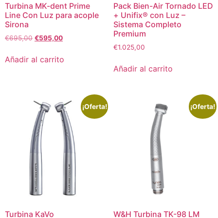
Turbina MK-dent Prime
Pack Bien-Air Tornado LED
Line Con Luz para acople
+ Unifix® con Luz –
Sirona
Sistema Completo
Premium
€
695,00
€
595,00
€
1.025,00
Añadir al carrito
Añadir al carrito
¡Oferta!
¡Oferta!
Turbina KaVo
W&H Turbina TK-98 LM