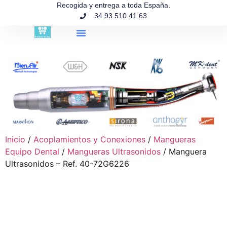
contenido
Recogida y entrega a toda España.
34 93 510 41 63
Búsqueda de productos
Inicio
/
Acoplamientos y Conexiones
/
Mangueras
Equipo Dental
/
Mangueras Ultrasonidos
/ Manguera
Ultrasonidos – Ref. 40-72G6226