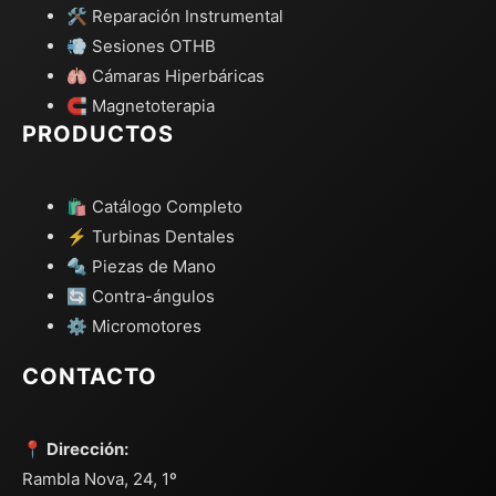
🛠️ Reparación Instrumental
💨 Sesiones OTHB
🫁 Cámaras Hiperbáricas
🧲 Magnetoterapia
PRODUCTOS
🛍️ Catálogo Completo
⚡ Turbinas Dentales
🔩 Piezas de Mano
🔄 Contra-ángulos
⚙️ Micromotores
CONTACTO
📍 Dirección:
Rambla Nova, 24, 1º