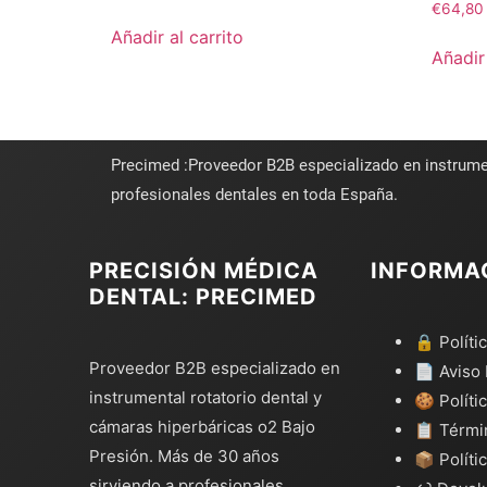
€
64,80
Añadir al carrito
Añadir 
Precimed :Proveedor B2B especializado en instrume
profesionales dentales en toda España.
PRECISIÓN MÉDICA
INFORMA
DENTAL: PRECIMED
🔒 Políti
Proveedor B2B especializado en
📄 Aviso 
instrumental rotatorio dental y
🍪 Políti
cámaras hiperbáricas o2 Bajo
📋 Térmi
Presión. Más de 30 años
📦 Políti
sirviendo a profesionales