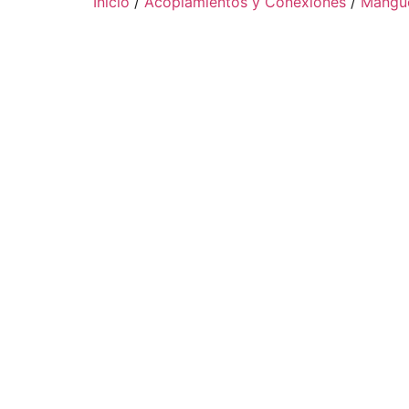
Inicio
/
Acoplamientos y Conexiones
/
Mangue