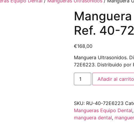
ras Equipo Dental
/
Mangueras Ultrasonidos
/ Manguera U
Manguera 
Ref. 40-7
€
168,00
Manguera Ultrasonidos. D
72E6223. Distribuido por 
Añadir al carrito
SKU:
RU-40-72E6223
Cat
Mangueras Equipo Dental
manguera dental
,
manguer