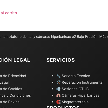
al carrito
ntal rotatorio dental y cámaras hiperbáricas o2 Bajo Presión. Más
CIÓN LEGAL
SERVICIOS
ca de Privacidad
🔧 Servicio Técnico
Legal
🛠️ Reparación Instrumental
ca de Cookies
💨 Sesiones OTHB
nos y Condiciones
🫁 Cámaras Hiperbáricas
ca de Envíos
🧲 Magnetoterapia
PRODUCTOS