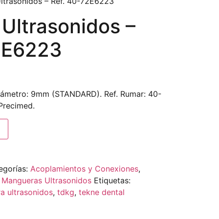
ltrasonidos – Ref. 40-72E6223
Ultrasonidos –
2E6223
iámetro: 9mm (STANDARD). Ref. Rumar: 40-
Precimed.
egorías:
Acoplamientos y Conexiones
,
,
Mangueras Ultrasonidos
Etiquetas:
a ultrasonidos
,
tdkg
,
tekne dental