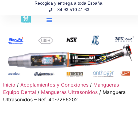
contenido
Recogida y entrega a toda España.
34 93 510 41 63
Búsqueda de productos
Inicio
/
Acoplamientos y Conexiones
/
Mangueras
Equipo Dental
/
Mangueras Ultrasonidos
/ Manguera
Ultrasonidos – Ref. 40-72E6202