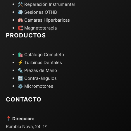
🛠️ Reparación Instrumental
💨 Sesiones OTHB
🫁 Cámaras Hiperbáricas
🧲 Magnetoterapia
PRODUCTOS
🛍️ Catálogo Completo
⚡ Turbinas Dentales
🔩 Piezas de Mano
🔄 Contra-ángulos
⚙️ Micromotores
CONTACTO
📍 Dirección:
Rambla Nova, 24, 1º